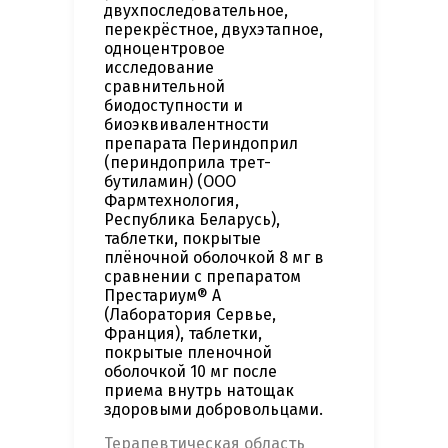
двухпоследовательное,
перекрёстное, двухэтапное,
одноцентровое
исследование
сравнительной
биодоступности и
биоэквивалентности
препарата Периндоприл
(периндоприла трет-
бутиламин) (ООО
Фармтехнология,
Республика Беларусь),
таблетки, покрытые
плёночной оболочкой 8 мг в
сравнении с препаратом
Престариум® А
(Лаборатория Сервье,
Франция), таблетки,
покрытые пленочной
оболочкой 10 мг после
приема внутрь натощак
здоровыми добровольцами.
Терапевтическая область