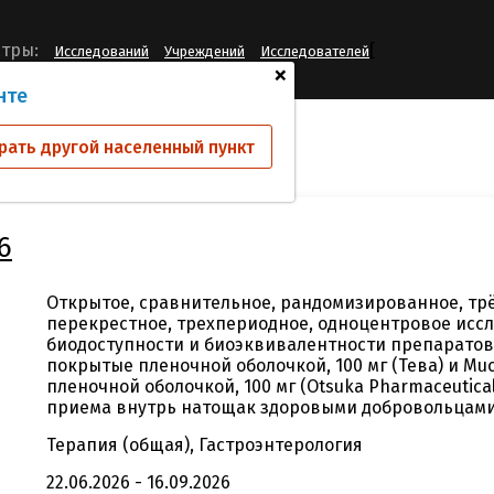
[
тры:
Исследований
Учреждений
Исследователей
+
нте
ий
BE-REB02-26
рать другой населенный пункт
6
Открытое, сравнительное, рандомизированное, тр
перекрестное, трехпериодное, одноцентровое исс
биодоступности и биоэквивалентности препаратов
покрытые пленочной оболочкой, 100 мг (Тева) и Mu
пленочной оболочкой, 100 мг (Otsuka Pharmaceutical 
приема внутрь натощак здоровыми добровольцами
Терапия (общая), Гастроэнтерология
22.06.2026 - 16.09.2026