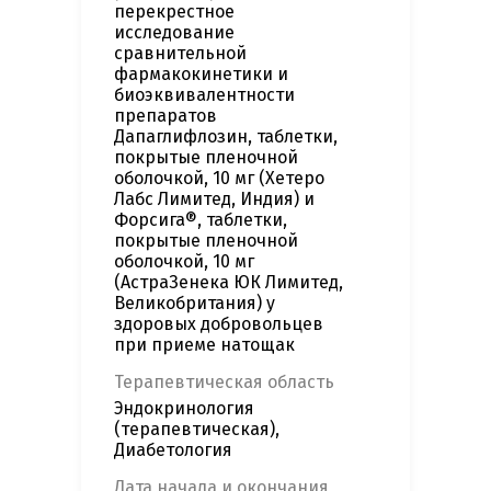
перекрестное
исследование
сравнительной
фармакокинетики и
биоэквивалентности
препаратов
Дапаглифлозин, таблетки,
покрытые пленочной
оболочкой, 10 мг (Хетеро
Лабс Лимитед, Индия) и
Форсига®, таблетки,
покрытые пленочной
оболочкой, 10 мг
(АстраЗенека ЮК Лимитед,
Великобритания) у
здоровых добровольцев
при приеме натощак
Терапевтическая область
Эндокринология
(терапевтическая),
Диабетология
Дата начала и окончания