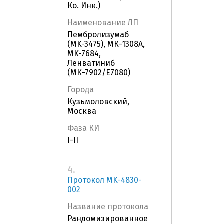
Ко. Инк.)
Наименование ЛП
Пембролизумаб
(MK-3475), МК-1308А,
MK-7684,
Ленватиниб
(МК-7902/E7080)
Города
Кузьмоловский,
Москва
Фаза КИ
I-II
4.
Протокол MK-4830-
002
Название протокола
Рандомизированное