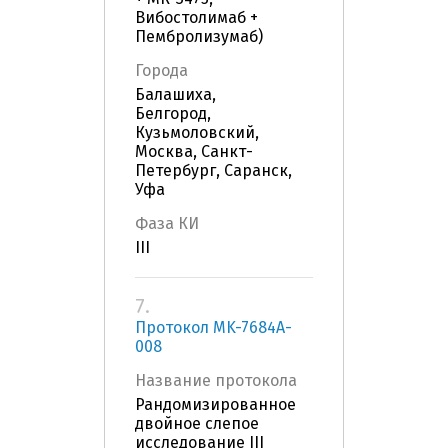
Вибостолимаб +
Пембролизумаб)
Города
Балашиха,
Белгород,
Кузьмоловский,
Москва, Санкт-
Петербург, Саранск,
Уфа
Фаза КИ
III
7.
Протокол MK-7684A-
008
Название протокола
Рандомизированное
двойное слепое
исследование III