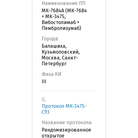
Наименование ЛП
МК-7684А (МК-7684
+ МК-3475,
Вибостолимаб +
Пембролизумаб)
Города
Балашиха,
Кузьмоловский,
Москва, Санкт-
Петербург
Фаза КИ
III
8.
Протокол MK-3475-
С93
Название протокола
Рандомизированное
открытое