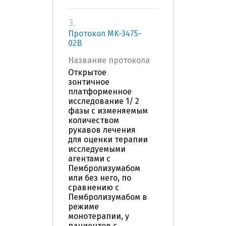
3.
Протокол MK-3475-
02B
Название протокола
Открытое
зонтичное
платформенное
исследование 1/ 2
фазы с изменяемым
количеством
рукавов лечения
для оценки терапии
исследуемыми
агентами с
Пембролизумабом
или без него, по
сравнению с
Пембролизумабом в
режиме
монотерапии, у
пациентов с