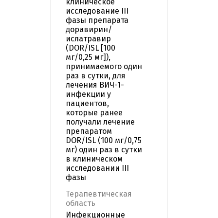
клиническое
исследование III
фазы препарата
доравирин/
ислатравир
(DOR/ISL [100
мг/0,25 мг]),
принимаемого один
раз в сутки, для
лечения ВИЧ-1-
инфекции у
пациентов,
которые ранее
получали лечение
препаратом
DOR/ISL (100 мг/0,75
мг) один раз в сутки
в клиническом
исследовании III
фазы
Терапевтическая
область
Инфекционные