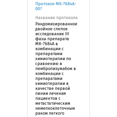
Протокол MK-7684A-
007
Название протокола
Рандомизированное
двойное слепое
исследование III
фазы препарата
МК-7684А в
комбинации с
препаратами
химиотерапии по
сравнению в
пембролизумабом в
комбинации с
препаратами
химиотерапии в
качестве первой
линии лечения
пациентов с
метастатическим
немелкоклеточным
раком легкого