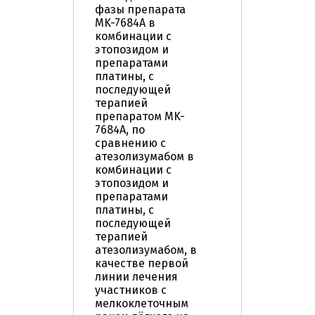
фазы препарата
MK-7684A в
комбинации с
этопозидом и
препаратами
платины, с
последующей
терапией
препаратом MK-
7684A, по
сравнению с
атезолизумабом в
комбинации с
этопозидом и
препаратами
платины, с
последующей
терапией
атезолизумабом, в
качестве первой
линии лечения
участников с
мелкоклеточным