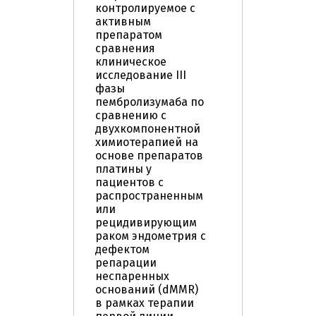
контролируемое с
активным
препаратом
сравнения
клиническое
исследование III
фазы
пембролизумаба по
сравнению c
двухкомпонентной
химиотерапией на
основе препаратов
платины у
пациентов с
распространенным
или
рецидивирующим
раком эндометрия с
дефектом
репарации
неспаренных
оснований (dMMR)
в рамках терапии