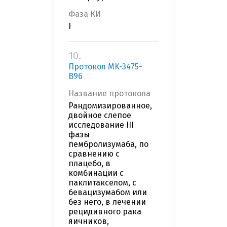
Фаза КИ
I
10.
Протокол MK-3475-
B96
Название протокола
Рандомизированное,
двойное слепое
исследование III
фазы
пембролизумаба, по
сравнению с
плацебо, в
комбинации с
паклитакселом, с
бевацизумабом или
без него, в лечении
рецидивного рака
яичников,