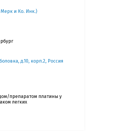
Мерк и Ко. Инк.)
ербург
ловка, д.10, корп.2, Россия
дом/препаратом платины у
аком легких