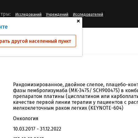
[
тры:
Исследований
Учреждений
Исследователей
+
нте
ий
604-01
рать другой населенный пункт
Рандомизированное, двойное слепое, плацебо-конт
фазы пембролизумаба (MK-3475/ SCH900475) в комб
препаратом платины (цисплатином или карбоплат
качестве первой линии терапии у пациентов с ра
мелкоклеточным раком легких (KEYNOTE-604)
Онкология
10.03.2017 - 31.12.2022