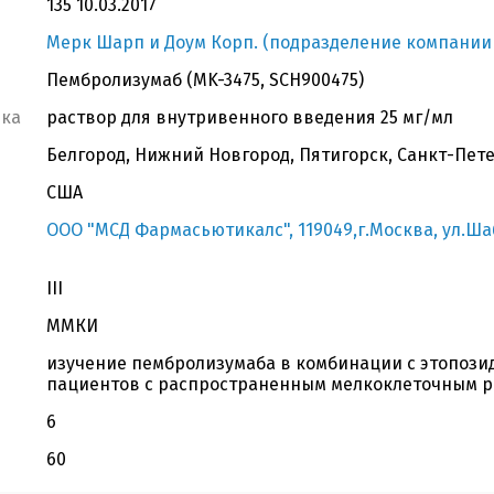
135 10.03.2017
Мерк Шарп и Доум Корп. (подразделение компании 
Пембролизумаб (MK-3475, SCH900475)
вка
раствор для внутривенного введения 25 мг/мл
Белгород, Нижний Новгород, Пятигорск, Санкт-Пет
США
ООО "МСД Фармасьютикалс", 119049,г.Москва, ул.Шабо
III
ММКИ
изучение пембролизумаба в комбинации с этопози
пациентов с распространенным мелкоклеточным р
6
60