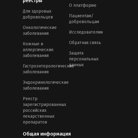
реестры
О платформе
Для здоровых
Пациентам/
добровольцев
добровольцам
Онкологические
Исследователям
заболевания
Обратная связь
Кожные и
аллергические
Защита
заболевания
персональных
данных
Гастроэнтерологические
заболевания
Эндокринологические
заболевания
Реестр
зарегистрированных
российских
лекарственных
препаратов
Общая информация