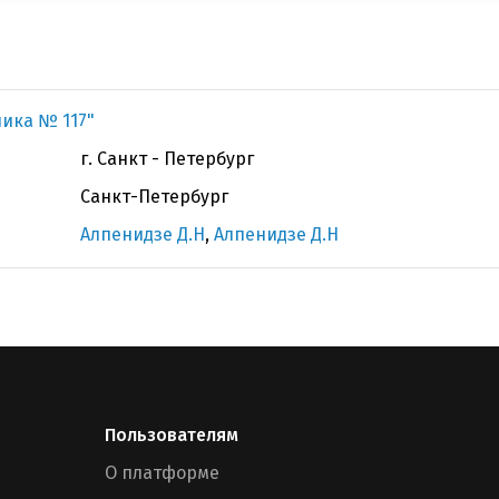
ника № 117"
г. Санкт - Петербург
Санкт-Петербург
Алпенидзе Д.Н
,
Алпенидзе Д.Н
Пользователям
О платформе