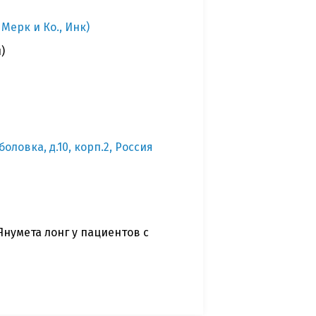
Мерк и Ко., Инк)
)
ловка, д.10, корп.2, Россия
нумета лонг у пациентов с