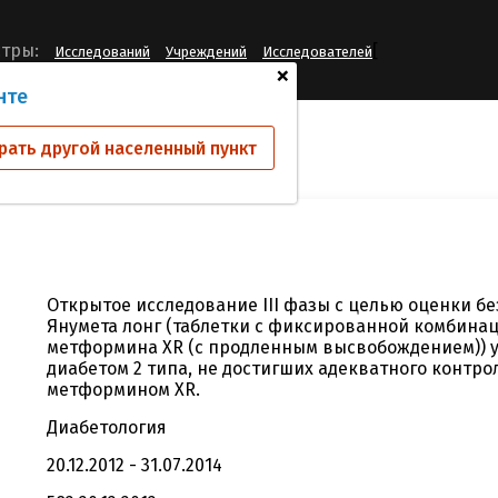
[
тры:
Исследований
Учреждений
Исследователей
+
нте
ий
310-00
рать другой населенный пункт
Открытое исследование III фазы с целью оценки б
Янумета лонг (таблетки с фиксированной комбина
метформина XR (с продленным высвобождением)) у
диабетом 2 типа, не достигших адекватного контр
метформином XR.
Диабетология
20.12.2012 - 31.07.2014