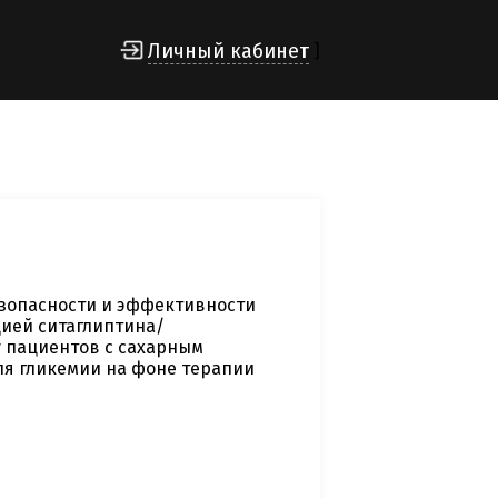
Личный кабинет
]
езопасности и эффективности
цией ситаглиптина/
 пациентов с сахарным
оля гликемии на фоне терапии