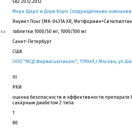
582 20.12.2012
Мерк Шарп и Доум Корп. (подразделение компании 
Янумет Лонг (МК-0431А XR, Метформин+Ситаглиптин
вка
таблетки 1000/50 мг, 1000/100 мг
Санкт-Петербург
США
ООО "МСД Фармасьютикалс", 119049,г.Москва, ул.Шабо
III
РКИ
оценка безопасности и эффективности препарата Я
сахарным диабетом 2 типа
1
80