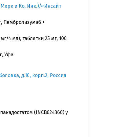
Мерк и Ко. Инк.)/«Инсайт
т, Пембролизумаб +
г/4 мл); таблетки 25 мг, 100
г, Уфа
ловка, д.10, корп.2, Россия
пакадостатом (INCB024360) у