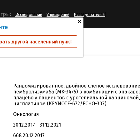
[
тры:
Исследований
Учреждений
Исследователей
+
нте
ий
672-00
рать другой населенный пункт
Рандомизированное, двойное слепое исследование
пембролизумаба (MK-3475) в комбинации с эпакадос
плацебо у пациентов с уротелиальной карциномой
цисплатином (KEYNOTE-672/ECHO-307)
Онкология
20.12.2017 - 31.12.2021
668 20.12.2017