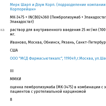
Мерк Шарп и Доум Корп. (подразделение компании 
Корпорейшн»
MK-3475 + INCB024360 (Пембролизумаб + Эпакадоста
Эпакадостат)
вка
раствор для внутривенного введения 25 мг/мл (100 м
мг.
Иваново, Москва, Обнинск, Рязань, Санкт-Петербур
США
ООО "МСД Фармасьютикалс", 119049,г.Москва, ул.Шабо
III
ММКИ
оценка пембролизумаба (MK-3475) в комбинации с э
пациентов с уротелиальной карциномой
8