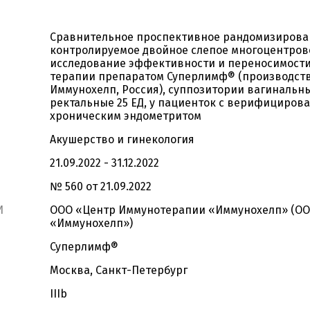
Сравнительное проспективное рандомизирова
контролируемое двойное слепое многоцентров
исследование эффективности и переносимости
терапии препаратом Суперлимф® (производст
Иммунохелп, Россия), суппозитории вагинальн
ректальные 25 ЕД, у пациенток с верифициров
хроническим эндометритом
Акушерство и гинекология
21.09.2022 - 31.12.2022
№ 560 от 21.09.2022
И
ООО «Центр Иммунотерапии «Иммунохелп» (О
«Иммунохелп»)
Суперлимф®
Москва, Санкт-Петербург
IIIb