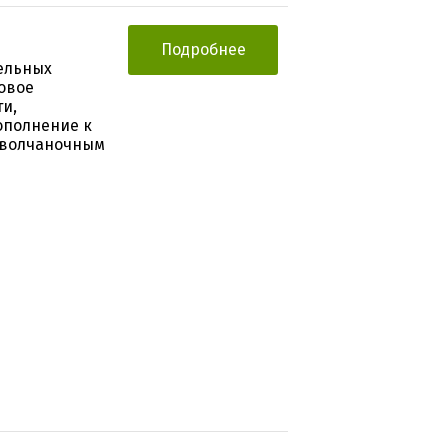
Подробнее
ельных
овое
и,
ополнение к
м волчаночным