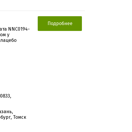
Подробнее
ата NNC0194-
ом у
плацебо
ы
0833,
азань,
бург, Томск