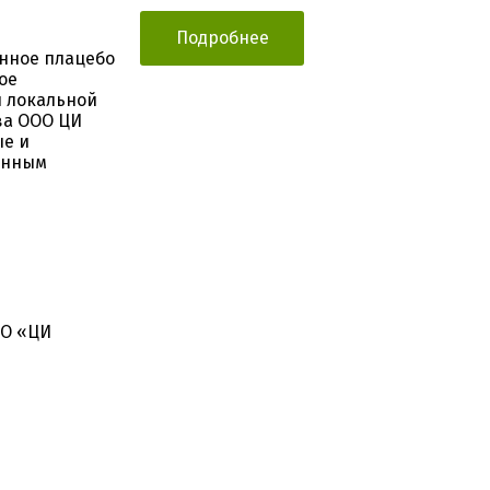
Подробнее
нное плацебо
ое
 локальной
ва ООО ЦИ
ые и
анным
ОО «ЦИ