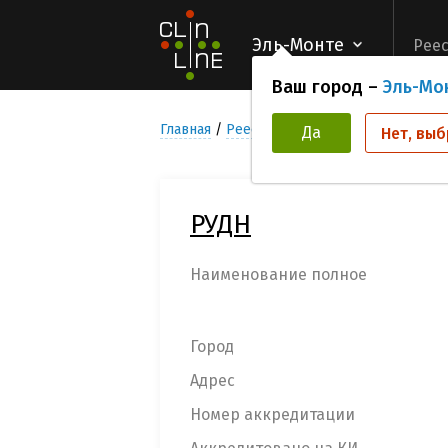
Эль-Монте
Реес
Ваш город –
Эль-Мо
Главная
Реестр Медицинских учреждени
Да
Нет, выб
РУДН
Наименование полное
Город
Адрес
Номер аккредитации