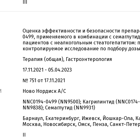
III
Оценка эффективности и безопасности препар
0499, применяемого в комбинации с семаглутид
пациентов с неалкогольным стеатогепатитом: 
контролируемое исследование по подбору доз
Терапия (общая), Гастроэнтерология
17.11.2021 - 05.04.2023
№ 751 от 17.11.2021
И
Ново Нордиск А/С
NNC0194-0499 (NN9500); Кагрилинтид (NNC0174-
NN9838); Семаглутид (NN9931)
Барнаул, Екатеринбург, Ижевск, Йошкар-Ола, К
Москва, Новосибирск, Омск, Пенза, Санкт-Петер
II