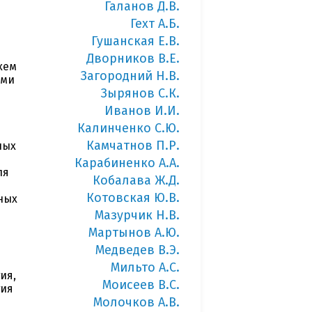
Галанов Д.В.
Гехт А.Б.
Гушанская Е.В.
Дворников В.Е.
хем
Загородний Н.В.
ыми
Зырянов С.К.
Иванов И.И.
Калинченко С.Ю.
Камчатнов П.Р.
ных
Карабиненко А.А.
ля
Кобалава Ж.Д.
Котовская Ю.В.
ных
Мазурчик Н.В.
Мартынов А.Ю.
Медведев В.Э.
Мильто А.С.
ия,
Моисеев В.С.
гия
Молочков А.В.