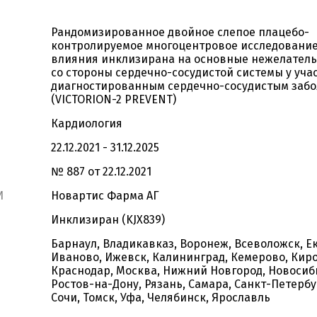
Рандомизированное двойное слепое плацебо-
контролируемое многоцентровое исследование
влияния инклизирана на основные нежелател
со стороны сердечно-сосудистой системы у уча
диагностированным сердечно-сосудистым заб
(VICTORION-2 PREVENT)
Кардиология
22.12.2021 - 31.12.2025
№ 887 от 22.12.2021
И
Новартис Фарма АГ
Инклизиран (KJX839)
Барнаул, Владикавказ, Воронеж, Всеволожск, Е
Иваново, Ижевск, Калининград, Кемерово, Киро
Краснодар, Москва, Нижний Новгород, Новосиб
Ростов-на-Дону, Рязань, Самара, Санкт-Петербу
Сочи, Томск, Уфа, Челябинск, Ярославль