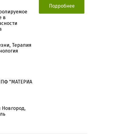
Подробнее
тролируемое
е в
асности
в
зни, Терапия
нология
НПФ "МАТЕРИА
 Новгород,
вль