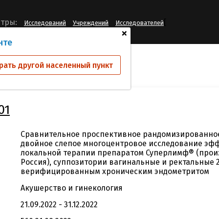
[
тры:
Исследований
Учреждений
Исследователей
+
нте
ий
SPL-VA-11-001
рать другой населенный пункт
01
Сравнительное проспективное рандомизированно
двойное слепое многоцентровое исследование эф
локальной терапии препаратом Суперлимф® (прои
Россия), суппозитории вагинальные и ректальные 25
верифицированным хроническим эндометритом
Акушерство и гинекология
21.09.2022 - 31.12.2022