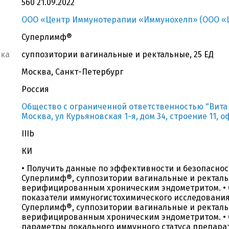
560 21.09.2022
ООО «Центр Иммунотерапии «Иммунохелп» (ООО «
Суперлимф®
вка
суппозитории вагинальные и ректальные, 25 ЕД
Москва, Санкт-Петербург
Россия
Общество с ограниченной ответственностью "Вита эт
Москва, ул Курьяновская 1-я, дом 34, строение 11, о
IIIb
КИ
• Получить данные по эффективности и безопасно
Суперлимф®, суппозитории вагинальные и ректальн
верифицированным хроническим эндометритом. • 
показатели иммуногистохимического исследовани
Суперлимф®, суппозитории вагинальные и ректальн
верифицированным хроническим эндометритом. • 
параметры локального иммунного статуса препара