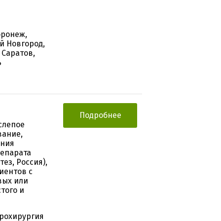
оронеж,
й Новгород,
 Саратов,
ь
Подробнее
слепое
вание,
ения
репарата
ез, Россия),
иентов с
вых или
того и
йрохирургия