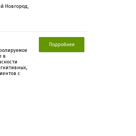
ий Новгород,
Подробнее
тролируемое
е в
асности
огнитивных,
иентов с