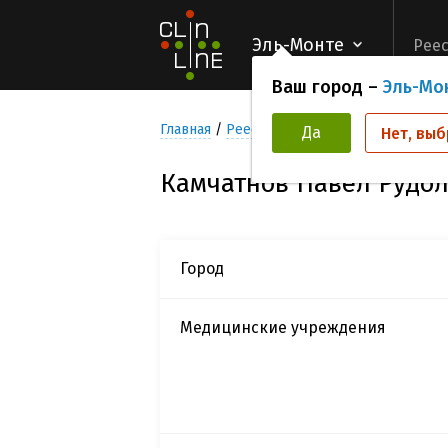
Эль-Монте
Реес
Ваш город –
Эль-Мо
Главная
Реестр Исследователей
Камча
Да
Нет, выб
Камчатнов Павел Рудо
Город
Медицинские учреждения