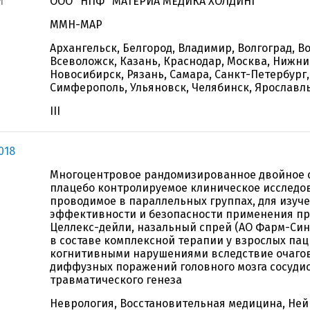
И
ООО "НПФ "МАТЕРИА МЕДИКА ХОЛДИНГ"
ММН-МАР
Архангельск, Белгород, Владимир, Волгоград, В
Всеволожск, Казань, Краснодар, Москва, Нижни
Новосибирск, Рязань, Самара, Санкт-Петербург,
Симферополь, Ульяновск, Челябинск, Ярославл
III
018
Многоцентровое рандомизированное двойное 
плацебо контролируемое клиническое исследо
проводимое в параллельных группах, для изуч
эффективности и безопасности применения п
Целлекс-дейли, назальный спрей (АО Фарм-Синт
в составе комплексной терапии у взрослых пац
когнитивными нарушениями вследствие очаго
диффузных поражений головного мозга сосудис
травматического генеза
Неврология, Восстановительная медицина, Не