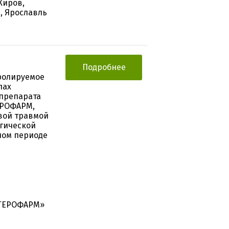
Киров,
а, Ярославль
Подробнее
ролируемое
пах
препарата
ГЕРОФАРМ,
овой травмой
ргической
ном периоде
«ГЕРОФАРМ»