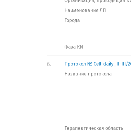
Организация, проводящая К
Наименование ЛП
Города
Фаза КИ
6.
Протокол № Cell-daily_II-III/2
Название протокола
Терапевтическая область