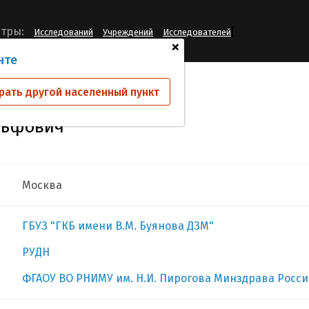
[
тры:
Исследований
Учреждений
Исследователей
+
нте
тнов Павел Рудольфович
рать другой населенный пункт
льфович
Москва
ГБУЗ "ГКБ имени В.М. Буянова ДЗМ"
РУДН
ФГАОУ ВО РНИМУ им. Н.И. Пирогова Минздрава Росс