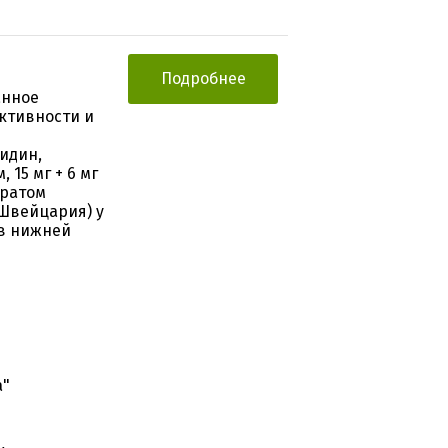
Подробнее
анное
ктивности и
идин,
15 мг + 6 мг
аратом
 Швейцария) у
в нижней
а"