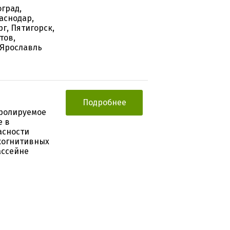
оград,
аснодар,
г, Пятигорск,
тов,
, Ярославль
Подробнее
тролируемое
е в
асности
когнитивных
ассейне