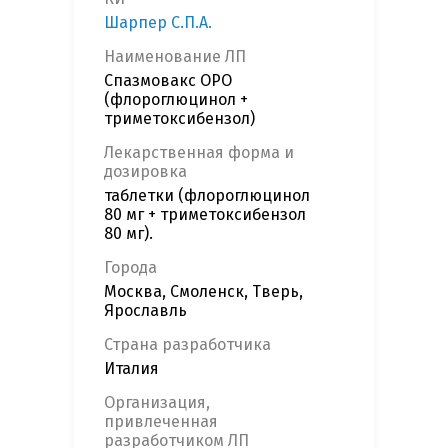
Шарпер С.П.А.
Наименование ЛП
Спазмовакс ОРО
(флороглюцинол +
триметоксибензол)
Лекарственная форма и
дозировка
таблетки (флороглюцинол
80 мг + триметоксибензол
80 мг).
Города
Москва, Смоленск, Тверь,
Ярославль
Страна разработчика
Италия
Организация,
привлеченная
разработчиком ЛП