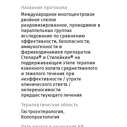
Название протокола
Международное многоцентровое
двойное слепое
рандомизированное, проводимое в
параллельных группах
исследование по сравнению
эффективности, безопасности,
иммуногенности и
фармакодинамики препаратов
Стелара® и Стилейкин® на
поддерживающем этапе терапии
язвенного колита среднетяжелого
и тяжелого течения при
неэффективности / утрате
клинического ответа /
непереносимости
предшествующего лечения
Терапевтическая область
Гастроэнтерология,
Колопроктология
Дата начала и окончания КИ