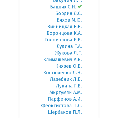
Бакулин И.Г.
Бацких С.Н.
Бордин Д.С.
Бяхов М.Ю.
Винницкая Е.В.
Воронцова К.А.
Голованова Е.В.
Дудина Г.А.
Жукова Л.Г.
Климашевич А.В.
Князев О.В.
Костюченко Л.Н.
Лазебник Л.Б.
Лукина Г.В.
Мкртумян А.М.
Парфенов А.И.
Феоктистова П.С.
Щербаков П.Л.