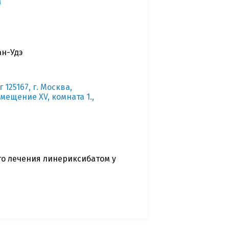
д
ан-Удэ
125167, г. Москва,
омещение XV, комната 1.,
го лечения линериксибатом у