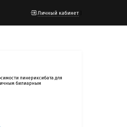
Личный кабинет
]
осимости линериксибата для
рвичным билиарным