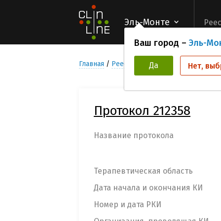
Эль-Монте
Реес
Ваш город –
Эль-Мо
Главная
Реестр Клинических исследован
Да
Нет, выб
Протокол 212358
Название протокола
Терапевтическая область
Дата начала и окончания КИ
Номер и дата РКИ