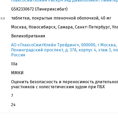
ГлаксоСмитКляйн Рисерч энд Дивелопмент Лимите
GSK2330672 (Линериксибат)
вка
таблетки, покрытые пленочной оболочкой, 40 мг
Москва, Новосибирск, Самара, Санкт-Петербург, Ул
Великобритания
АО «ГлаксоСмитКляйн Трейдинг», 000000, г Москва, г 
Ленинградский проспект, д. 37А, корпус 4, этаж 3, п
Россия
IIIa
ММКИ
Оценить безопасность и переносимость длительно
участников с холестатическим зудом при ПБХ
7
24