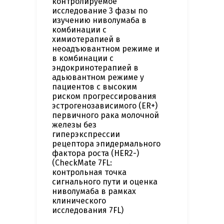
контролируемое
исследование 3 фазы по
изучению ниволумаба в
комбинации с
химиотерапией в
неоадъювантном режиме и
в комбинации с
эндокринотерапией в
адьювантном режиме у
пациентов с высоким
риском прогрессирования
эстрогенозависимого (ER+)
первичного рака молочной
железы без
гиперэкспрессии
рецептора эпидермального
фактора роста (HER2-)
(CheckMate 7FL:
контрольная точка
сигнального пути и оценка
ниволумаба в рамках
клинического
исследования 7FL)