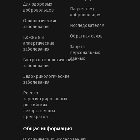
Для здоровых
Пациентам/
добровольцев
добровольцам
Онкологические
Исследователям
заболевания
Обратная связь
Кожные и
аллергические
Защита
заболевания
персональных
данных
Гастроэнтерологические
заболевания
Эндокринологические
заболевания
Реестр
зарегистрированных
российских
лекарственных
препаратов
Общая информация
О клинических исследованиях