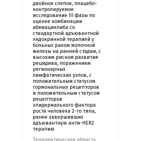
двойное слепое, плацебо-
контролируемое
исследование III фазы по
оценке комбинации
абемациклиба со
стандартной адъювантной
эндокринной терапией у
больных раком молочной
железы на ранней стадии, с
высоким риском развития
рецидива, поражением
регионарных
лимфатических узлов, с
положительным статусом
гормональных рецепторов
и положительным статусом
рецепторов
эпидермального фактора
роста человека 2-го типа,
ранее завершивших
адъювантную анти-HER2
терапию
Терапевтическая область