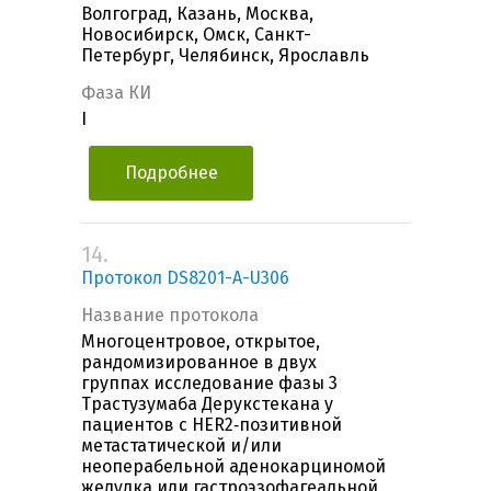
Волгоград, Казань, Москва,
Новосибирск, Омск, Санкт-
Петербург, Челябинск, Ярославль
Фаза КИ
I
Подробнее
14.
Протокол DS8201-A-U306
Название протокола
Многоцентровое, открытое,
рандомизированное в двух
группах исследование фазы 3
Трастузумаба Дерукстекана у
пациентов с HER2‐позитивной
метастатической и/или
неоперабельной аденокарциномой
желудка или гастроэзофагеальной