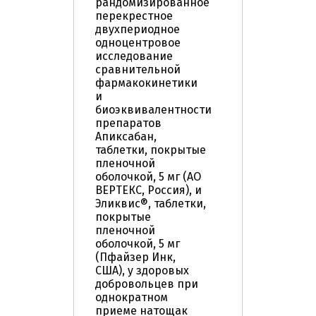
рандомизированное
перекрестное
двухпериодное
одноцентровое
исследование
сравнительной
фармакокинетики
и
биоэквивалентности
препаратов
Апиксабан,
таблетки, покрытые
пленочной
оболочкой, 5 мг (АО
ВЕРТЕКС, Россия), и
Эликвис®, таблетки,
покрытые
пленочной
оболочкой, 5 мг
(Пфайзер Инк,
США), у здоровых
добровольцев при
однократном
приеме натощак