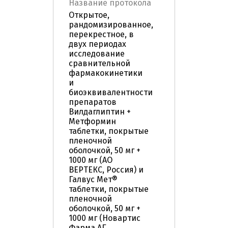
Название протокола
Открытое,
рандомизированное,
перекрестное, в
двух периодах
исследование
сравнительной
фармакокинетики
и
биоэквивалентности
препаратов
Вилдаглиптин +
Метформин
таблетки, покрытые
пленочной
оболочкой, 50 мг +
1000 мг (АО
ВЕРТЕКС, Россия) и
Галвус Мет®
таблетки, покрытые
пленочной
оболочкой, 50 мг +
1000 мг (Новартис
Фарма АГ,