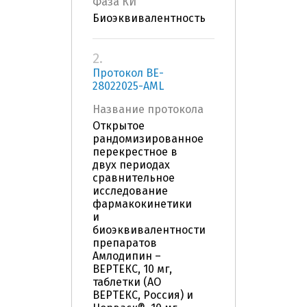
Фаза КИ
Биоэквивалентность
2.
Протокол BE-
28022025-AML
Название протокола
Открытое
рандомизированное
перекрестное в
двух периодах
сравнительное
исследование
фармакокинетики
и
биоэквивалентности
препаратов
Амлодипин –
ВЕРТЕКС, 10 мг,
таблетки (АО
ВЕРТЕКС, Россия) и