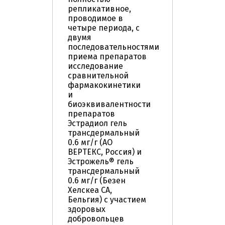
репликативное,
проводимое в
четыре периода, с
двумя
последовательностями
приема препаратов
исследование
сравнительной
фармакокинетики
и
биоэквивалентности
препаратов
Эстрадиол гель
трансдермальный
0.6 мг/г (АО
ВЕРТЕКС, Россия) и
Эстрожель® гель
трансдермальный
0.6 мг/г (Безен
Хелскеа СА,
Бельгия) с участием
здоровых
добровольцев