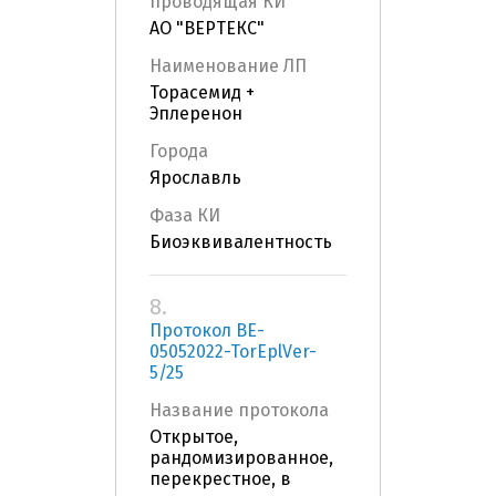
проводящая КИ
АО "ВЕРТЕКС"
Наименование ЛП
Торасемид +
Эплеренон
Города
Ярославль
Фаза КИ
Биоэквивалентность
8.
Протокол BE-
05052022-TorEplVer-
5/25
Название протокола
Открытое,
рандомизированное,
перекрестное, в