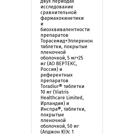
двух периодах
исследование
сравнительной
фармакокинетики
и
биоэквивалентности
препаратов
Торасемид+Эплеренон
таблетки, покрытые
пленочной
оболочкой, 5 мг+25
мг (АО ВЕРТЕКС,
Россия) и
референтных
препаратов
Toradiur® таблетки
10 мг (Viatris
Healthcare Limited,
Ирландия) и
Инспра®, таблетки,
покрытые
пленочной
оболочкой, 50 мг
(Апджон ЮЭс 1