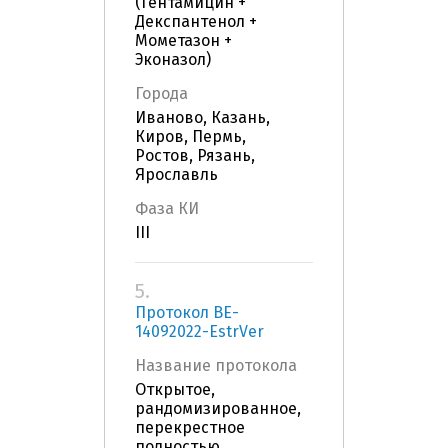
(Гентамицин +
Декспантенол +
Мометазон +
Эконазол)
Города
Иваново, Казань,
Киров, Пермь,
Ростов, Рязань,
Ярославль
Фаза КИ
III
5.
Протокол BE-
14092022-EstrVer
Название протокола
Открытое,
рандомизированное,
перекрестное
полностью