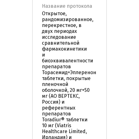
Название протокола
Открытое,
рандомизированное,
перекрестное, в
двух периодах
исследование
сравнительной
фармакокинетики
и
биоэквивалентности
препаратов
Торасемид+Эплеренон
таблетки, покрытые
пленочной
оболочкой, 20 мг+50
мг (АО ВЕРТЕКС,
Россия) и
референтных
препаратов
Toradiur® таблетки
10 мг (Viatris
Healthcare Limited,
Ирландия) и