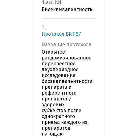
Фаза КИ
Биоэквивалентность
7.
Протокол BRT-27
Название протокола
Открытое
рандомизированное
перекрестное
двухпериодное
исследование
биоэквивалентности
препарата и
референтного
препарата у
здоровых
субъектов после
однократного
приема каждого из
препаратов
натощак