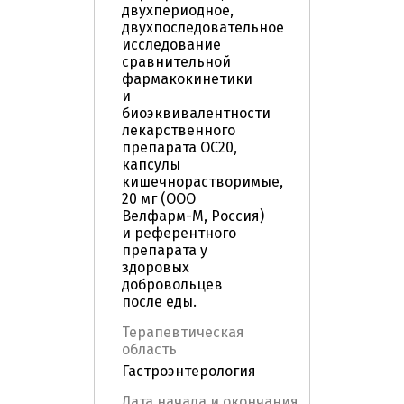
двухпериодное,
двухпоследовательное
исследование
сравнительной
фармакокинетики
и
биоэквивалентности
лекарственного
препарата OC20,
капсулы
кишечнорастворимые,
20 мг (ООО
Велфарм-М, Россия)
и референтного
препарата у
здоровых
добровольцев
после еды.
Терапевтическая
область
Гастроэнтерология
Дата начала и окончания