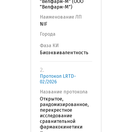
"Велфарм-М" (ООО
"Велфарм-М")
Наименование ЛП
NIF
Города
Фаза КИ
Биоэквивалентность
2.
Протокол LRTD-
02/2026
Название протокола
Открытое,
рандомизированное,
перекрестное
исследование
сравнительной
фармакокинетики