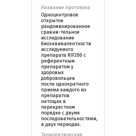
Название протокола
Одноцентровое
открытое
рандомизированное
сравни-тельное
исследование
биоэквивалентности
исследуемого
препарата RIF200 c
референтным
препаратом у
здоровых
добровольцев
после однократного
приема каждого из
препаратов
натощак в
перекрестном
порядке с двумя
последовательностями,
в двух периодах.
Терапевтическая