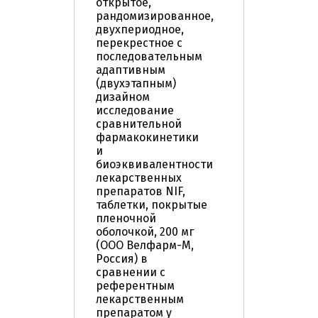
открытое,
рандомизированное,
двухпериодное,
перекрестное c
последовательным
адаптивным
(двухэтапным)
дизайном
исследование
сравнительной
фармакокинетики
и
биоэквивалентности
лекарственных
препаратов NIF,
таблетки, покрытые
пленочной
оболочкой, 200 мг
(ООО Велфарм-М,
Россия) в
сравнении с
референтным
лекарственным
препаратом у