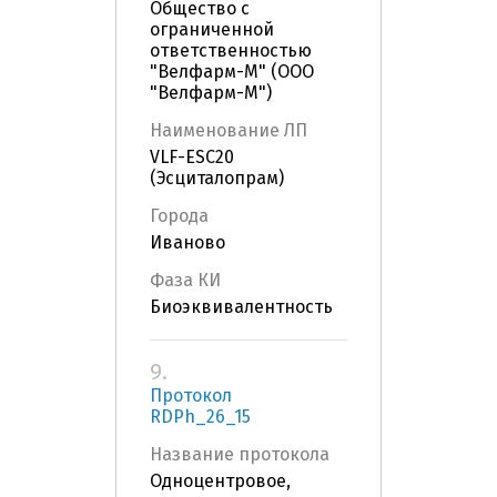
Общество с
ограниченной
ответственностью
"Велфарм-М" (ООО
"Велфарм-М")
Наименование ЛП
VLF-ESC20
(Эсциталопрам)
Города
Иваново
Фаза КИ
Биоэквивалентность
9.
Протокол
RDPh_26_15
Название протокола
Одноцентровое,