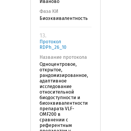
Иваново
Фаза КИ
Биоэквивалентность
13.
Протокол
RDPh_26_10
Название протокола
Одноцентровое,
открытое,
рандомизированное,
адаптивное
исследование
относительной
биодоступности и
биоэквивалентности
препарата VLF-
OMF200 в
сравнении с
референтным
препаратом у