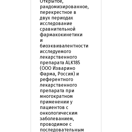
Открытое,
рандомизированное,
перекрестное в
двух периодах
исследование
сравнительной
фармакокинетики
и
биоэквивалентности
исследуемого
лекарственного
препарата ALK185
(ООО Изварино
Фарма, Россия) и
референтного
лекарственного
препарата при
многократном
применении у
пациентов с
онкологическим
заболеванием,
проводимое с
последовательным