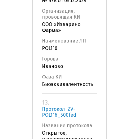
№ 578 от 05.12.2024
Организация,
проводящая КИ
ООО «Изварино
Фарма»
Наименование ЛП
POL116
Города
Иваново
Фаза КИ
Биоэквивалентность
13.
Протокол IZV-
POL116_500fed
Название протокола
Открытое,
рандомизированное,