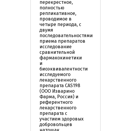
перекрестное,
полностью
репликативное,
проводимое в
четыре периода, с
двумя
последовательностями
приема препаратов
исследование
сравнительной
фармакокинетики
и
биоэквивалентности
исследуемого
лекарственного
препарата CAS198
(ООО Изварино
Фарма, Россия) и
референтного
лекарственного
препарата с
участием здоровых
добровольцев
натощак