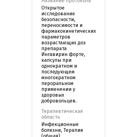
Название протокола
Открытое
исследование
безопасности,
переносимости и
фармакокинетических
параметров
возрастающих доз
препарата
Ингавирин форте,
капсулы при
однократном и
последующем
многократном
пероральном
применении у
здоровых
добровольцев.
Терапевтическая
область
Инфекционные
болезни, Терапия
(общая),