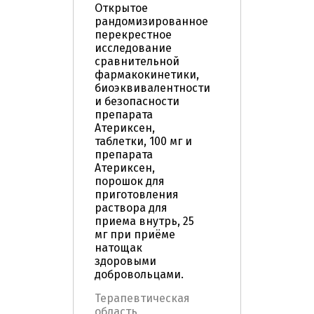
Открытое
рандомизированное
перекрестное
исследование
сравнительной
фармакокинетики,
биоэквивалентности
и безопасности
препарата
Атериксен,
таблетки, 100 мг и
препарата
Атериксен,
порошок для
приготовления
раствора для
приема внутрь, 25
мг при приёме
натощак
здоровыми
добровольцами.
Терапевтическая
область