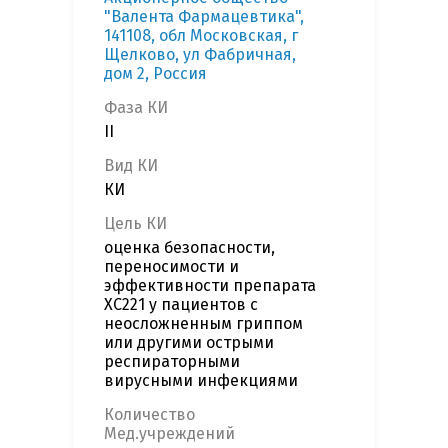
"Валента Фармацевтика",
141108, обл Московская, г
Щелково, ул Фабричная,
дом 2, Россия
Фаза КИ
II
Вид КИ
КИ
Цель КИ
оценка безопасности,
переносимости и
эффективности препарата
ХС221 у пациентов с
неосложненным гриппом
или другими острыми
респираторными
вирусными инфекциями
Количество
Мед.учреждений