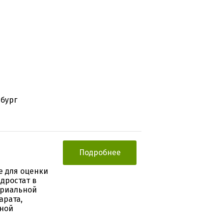
рбург
Подробнее
е для оценки
дростат в
ериальной
арата,
ьной