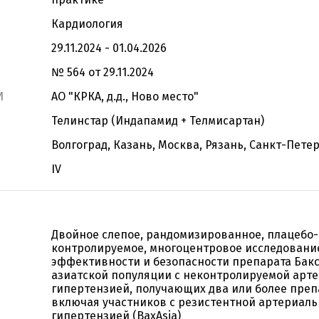
Кардиология
29.11.2024 - 01.04.2026
№ 564 от 29.11.2024
И
АО "КРКА, д.д., Ново место"
Телинстар (Индапамид + Телмисартан)
Волгоград, Казань, Москва, Рязань, Санкт-Пете
IV
Двойное слепое, рандомизированное, плацебо-
контролируемое, многоцентровое исследовани
эффективности и безопасности препарата Бакс
азиатской популяции с неконтролируемой арт
гипертензией, получающих два или более преп
включая участников с резистентной артериал
гипертензией (BaxAsia)