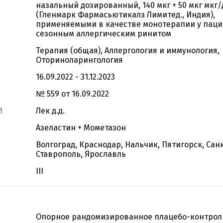
назальный дозированный, 140 мкг + 50 мкг мкг/
(Гленмарк Фармасьютикалз Лимитед., Индия),
применяемыми в качестве монотерапии у паци
сезонным аллергическим ринитом
Терапия (общая), Аллергология и иммунология,
Оториноларингология
16.09.2022 - 31.12.2023
№ 559 от 16.09.2022
И
Лек д.д.
Азеластин + Мометазон
Волгоград, Краснодар, Нальчик, Пятигорск, Сан
Ставрополь, Ярославль
III
Опорное рандомизированное плацебо-контрол