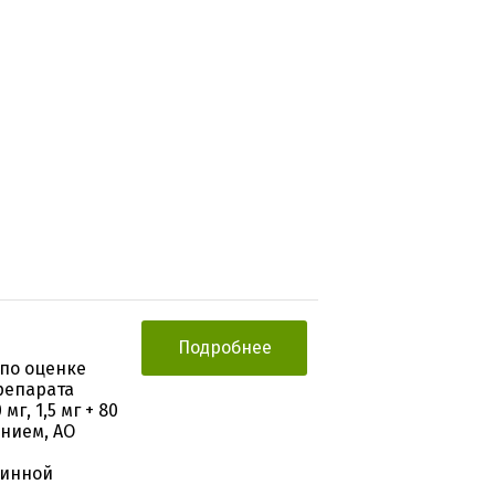
Подробнее
по оценке
репарата
г, 1,5 мг + 80
нием, АО
тинной