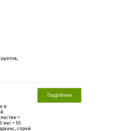
Саратов,
Подробнее
е в
ой
ластин +
 мкг + 50
 Адванс, спрей