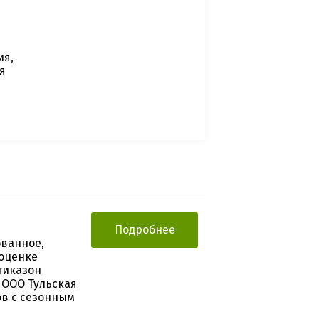
ия,
я
Подробнее
ованное,
 оценке
тиказон
 ООО Тульская
ов с сезонным