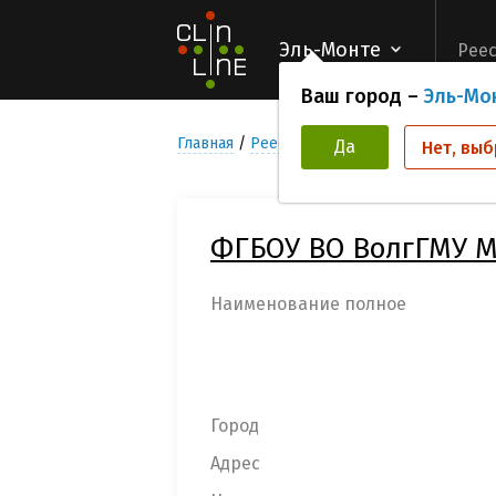
Эль-Монте
Реес
Ваш город –
Эль-Мо
Главная
Реестр Медицинских учреждени
Да
Нет, выб
ФГБОУ ВО ВолгГМУ М
Наименование полное
Город
Адрес