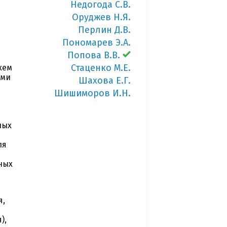
Недогода С.В.
Оруджев Н.Я.
Перлин Д.В.
Пономарев Э.А.
Попова В.В.
Стаценко М.Е.
хем
ыми
Шахова Е.Г.
Шишиморов И.Н.
ных
ля
ных
я,
),