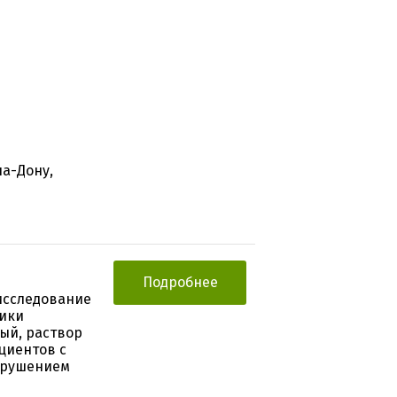
на-Дону,
Подробнее
исследование
тики
ый, раствор
ациентов с
арушением