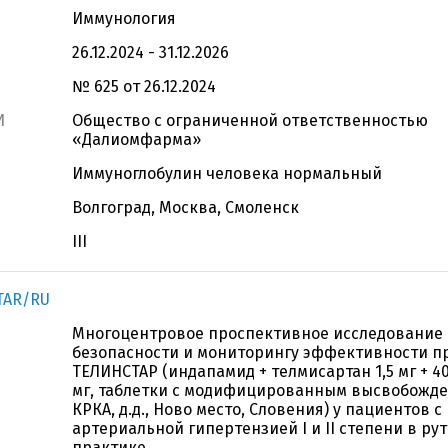
Иммунология
26.12.2024 - 31.12.2026
№ 625 от 26.12.2024
И
Общество с ограниченной ответственностью
«Далиомфарма»
Иммуноглобулин человека нормальный
Волгоград, Москва, Смоленск
III
TAR/RU
Многоцентровое проспективное исследование 
безопасности и мониторингу эффективности п
ТЕЛИНСТАР (индапамид + телмисартан 1,5 мг + 40 м
мг, таблетки с модифицированным высвобожде
КРКА, д.д., Ново место, Словения) у пациентов с
артериальной гипертензией I и II степени в ру
практике