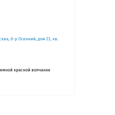
ква, б-р Осенний, дом 23, кв.
темной красной волчанке