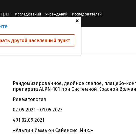
[
тры:
Исследований
Учреждений
Исследователей
+
нте
ий
AIS-A03
рать другой населенный пункт
Рандомизированное, двойное слепое, плацебо-кон
препарата ALPN-101 при Системной Красной Волча
Ревматология
02.09.2021 - 01.05.2023
491 02.09.2021
«Альпин Иммьюн Сайенсис, Инк.»