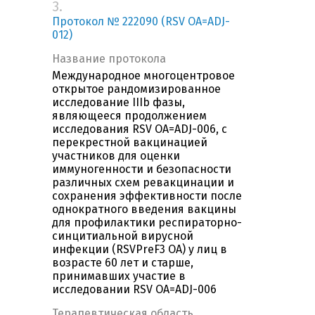
3.
Протокол № 222090 (RSV OA=ADJ-
012)
Название протокола
Международное многоцентровое
открытое рандомизированное
исследование IIIb фазы,
являющееся продолжением
исследования RSV OA=ADJ-006, с
перекрестной вакцинацией
участников для оценки
иммуногенности и безопасности
различных схем ревакцинации и
сохранения эффективности после
однократного введения вакцины
для профилактики респираторно-
синцитиальной вирусной
инфекции (RSVPreF3 OA) у лиц в
возрасте 60 лет и старше,
принимавших участие в
исследовании RSV OA=ADJ-006
Терапевтическая область