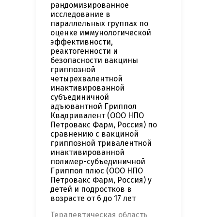
рандомизированное
исследование в
параллельных группах по
оценке иммунологической
эффективности,
реактогенности и
безопасности вакцины
гриппозной
четырехвалентной
инактивированной
субъединичной
адъювантной Гриппол
Квадривалент (ООО НПО
Петровакс Фарм, Россия) по
сравнению с вакциной
гриппозной тривалентной
инактивированной
полимер-субъединичной
Гриппол плюс (ООО НПО
Петровакс Фарм, Россия) у
детей и подростков в
возрасте от 6 до 17 лет
Терапевтическая область