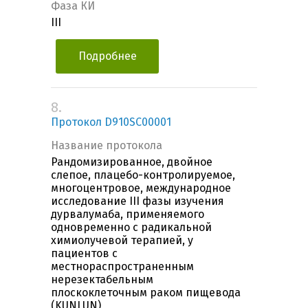
Фаза КИ
III
Подробнее
8.
Протокол D910SC00001
Название протокола
Рандомизированное, двойное
слепое, плацебо-контролируемое,
многоцентровое, международное
исследование III фазы изучения
дурвалумаба, применяемого
одновременно с радикальной
химиолучевой терапией, у
пациентов с
местнораспространенным
нерезектабельным
плоскоклеточным раком пищевода
(KUNLUN)