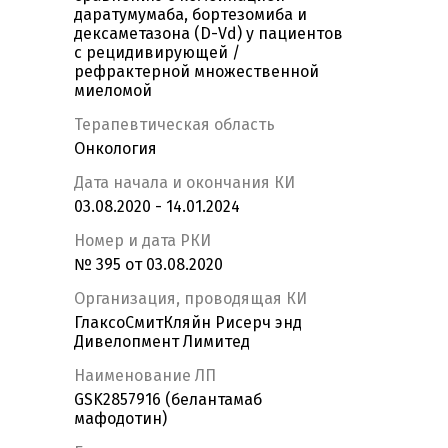
даратумумаба, бортезомиба и
дексаметазона (D-Vd) у пациентов
с рецидивирующей /
рефрактерной множественной
миеломой
Терапевтическая область
Онкология
Дата начала и окончания КИ
03.08.2020 - 14.01.2024
Номер и дата РКИ
№ 395 от 03.08.2020
Организация, проводящая КИ
ГлаксоСмитКляйн Рисерч энд
Дивелопмент Лимитед
Наименование ЛП
GSK2857916 (белантамаб
мафодотин)