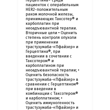
Герцептина® среди
пациенток с операбельным
HER2-положительным
раком молочной железы,
принимающих Таксотер® и
карбоплатин при
неоадъювантной терапии.
Вторичные цели • Оценить
степень контроля опухоли
при применении
трастузумаба-«Пфайзер» и
Герцептина®, при
введении в сочетании с
Таксотером® и
карбоплатином при
неоадъювантной терапии; •
Оценить безопасность
трастузумаба-«Пфайзер» в
сравнении с Герцептином®
при введении в
комбинации с Таксотером®
и карбоплатином; •
Оценить иммуногенность
трастузумаба-«Пфайзер» и