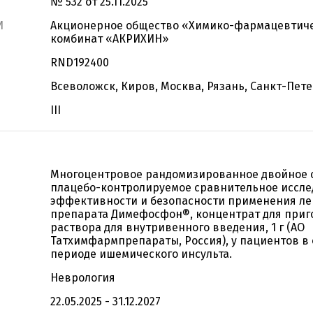
№ 532 от 25.11.2025
И
Акционерное общество «Химико-фармацевтич
комбинат «АКРИХИН»
RND192400
Всеволожск, Киров, Москва, Рязань, Санкт-Пет
III
Многоцентровое рандомизированное двойное 
плацебо-контролируемое сравнительное иссл
эффективности и безопасности применения ле
препарата Димефосфон®, концентрат для приг
раствора для внутривенного введения, 1 г (АО
Татхимфармпрепараты, Россия), у пациентов в
периоде ишемического инсульта.
Неврология
22.05.2025 - 31.12.2027