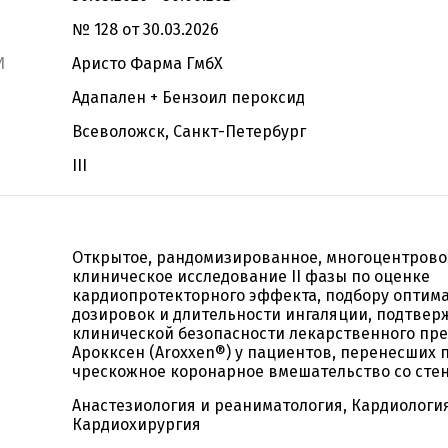
№ 128 от 30.03.2026
И
Aристо Фарма ГмбХ
Адапален + Бензоил пероксид
Всеволожск, Санкт-Петербург
III
Открытое, рандомизированное, многоцентрово
клиническое исследование II фазы по оценке
кардиопротекторного эффекта, подбору оптим
дозировок и длительности ингаляции, подтве
клинической безопасности лекарственного пр
Арокксен (Aroxxen®) у пациентов, перенесших 
чрескожное коронарное вмешательство со сте
Анастезиология и реаниматология, Кардиология
Кардиохирургия