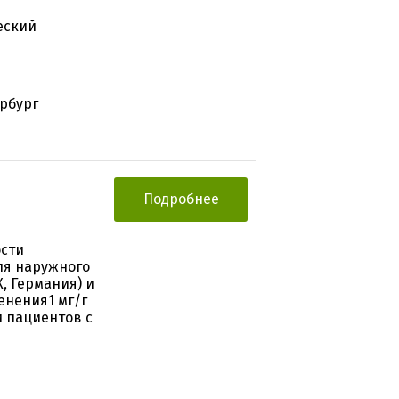
еский
ербург
Подробнее
ости
ля наружного
Х, Германия) и
енения1 мг/г
и пациентов с