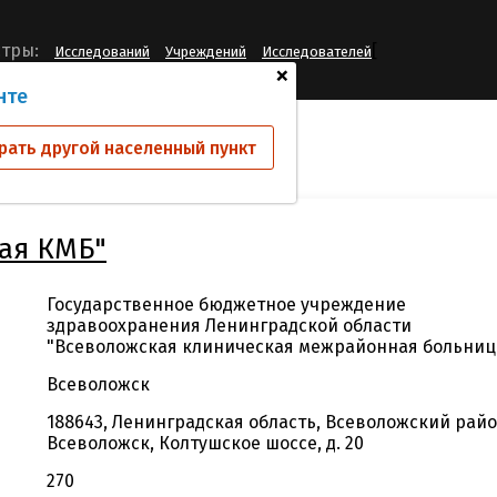
[
тры:
Исследований
Учреждений
Исследователей
+
нте
й
ГБУЗ ЛО "Всеволожская КМБ"
рать другой населенный пункт
кая КМБ"
Государственное бюджетное учреждение
здравоохранения Ленинградской области
"Всеволожская клиническая межрайонная больниц
Всеволожск
188643, Ленинградская область, Всеволожский район
Всеволожск, Колтушское шоссе, д. 20
270