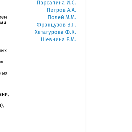
Парсапина И.С.
Петров А.А.
хем
Полей М.М.
ыми
Французов В.Г.
Хетагурова Ф.К.
Шевнина Е.М.
ных
ля
ных
зни,
я
),