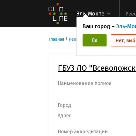
Эль-Монте
Реес
Ваш город –
Эль-Мо
Главная
Реестр Медицинских учреждени
Да
Нет, выб
ГБУЗ ЛО "Всеволожс
Наименование полное
Город
Адрес
Номер аккредитации