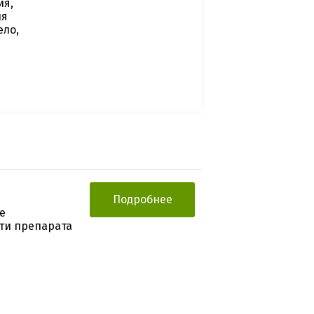
ия,
ия
ело,
Подробнее
е
ти препарата