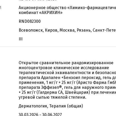
И
Акционерное общество «Химико-фармацевтич
комбинат «АКРИХИН»
RND082300
Всеволожск, Киров, Москва, Рязань, Санкт-Пет
III
Открытое сравнительное рандомизированное
многоцентровое клиническое исследование
терапевтической эквивалентности и безопасн
препарата Адапален +Бензоил пероксид, гель д
применения, 1 мг/г + 25 мг/г (Aристо Фарма Гмб
препарата Эффезел®, гель для наружного прим
+ 25 мг/г (Галдерма CA, Швейцария) при лечени
угревой сыпью тяжелой степени.
Дерматология, Терапия (общая)
30.03.2026 - 30.06.2027