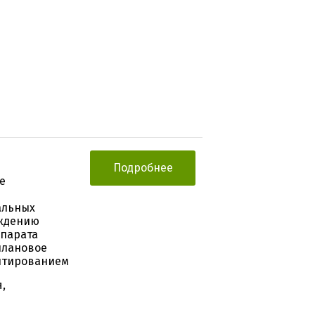
Подробнее
е
альных
рждению
епарата
плановое
нтированием
,