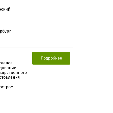
еский
ербург
Подробнее
слепое
едование
карственного
отовления
 остром