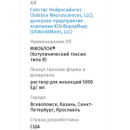
КИ
Солстис Нейросайнсез
(Solstice Neurosciences, LLC),
дочернее предприятие
компании ЮЭcВорлдМедс
(USWorldMeds, LLC)
Наименование ЛП
МИОБЛОК®
(ботулинический токсин
типа B)
Лекарственная форма и
дозировка
раствор для инъекций 5000
Ед/ мл
Города
Всеволожск, Казань, Санкт-
Петербург, Ярославль
Страна разработчика
США