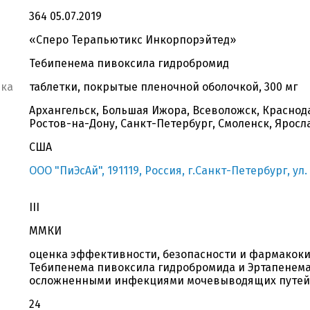
364 05.07.2019
«Сперо Терапьютикс Инкорпорэйтед»
Тебипенема пивоксила гидробромид
вка
таблетки, покрытые пленочной оболочкой, 300 мг
Архангельск, Большая Ижора, Всеволожск, Краснода
Ростов-на-Дону, Санкт-Петербург, Смоленск, Яросл
США
ООО "ПиЭсАй", 191119, Россия, г.Санкт-Петербург, ул.
III
ММКИ
оценка эффективности, безопасности и фармакоки
Тебипенема пивоксила гидробромида и Эртапенема
осложненными инфекциями мочевыводящих путей
24