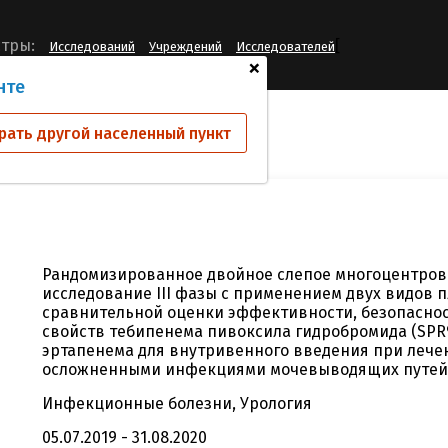
[
тры:
Исследований
Учреждений
Исследователей
+
нте
ий
SPR994-301
рать другой населенный пункт
Рандомизированное двойное слепое многоцентров
исследование III фазы с применением двух видов 
сравнительной оценки эффективности, безопасно
свойств тебипенема пивоксила гидробромида (SPR9
эртапенема для внутривенного введения при лече
осложненными инфекциями мочевыводящих путей
Инфекционные болезни, Урология
05.07.2019 - 31.08.2020