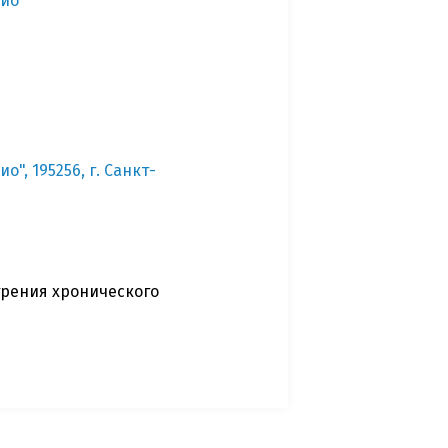
ио"
, 195256, г. Санкт-
трения хронического