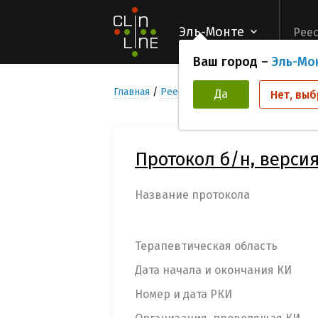
Эль-Монте
Реес
Ваш город –
Эль-Мо
Главная
Реестр Клинических исследован
Да
Нет, выб
Протокол б/н, версия 1
Название протокола
Терапевтическая область
Дата начала и окончания КИ
Номер и дата РКИ