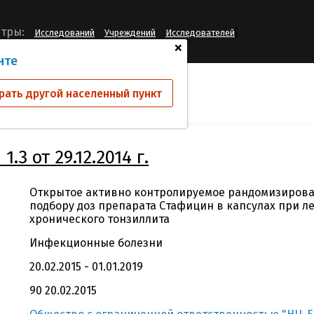
[
тры:
Исследований
Учреждений
Исследователей
+
нте
ий
б/н, версия 1.3 от 29.12.2014 г.
рать другой населенный пункт
.3 от 29.12.2014 г.
Открытое активно контролируемое рандомизирова
подбору доз препарата Cтафицин в капсулах при л
хронического тонзиллита
Инфекционные болезни
20.02.2015 - 01.01.2019
90 20.02.2015