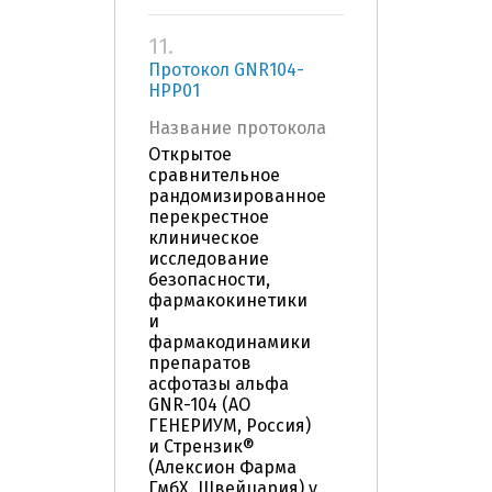
11.
Протокол GNR104-
HPP01
Название протокола
Открытое
сравнительное
рандомизированное
перекрестное
клиническое
исследование
безопасности,
фармакокинетики
и
фармакодинамики
препаратов
асфотазы альфа
GNR-104 (АО
ГЕНЕРИУМ, Россия)
и Стрензик®
(Алексион Фарма
ГмбХ, Швейцария) у