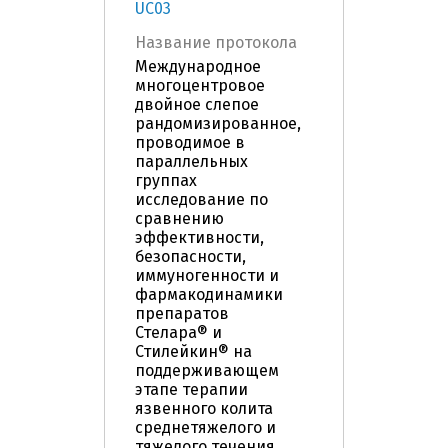
UC03
Название протокола
Международное
многоцентровое
двойное слепое
рандомизированное,
проводимое в
параллельных
группах
исследование по
сравнению
эффективности,
безопасности,
иммуногенности и
фармакодинамики
препаратов
Стелара® и
Стилейкин® на
поддерживающем
этапе терапии
язвенного колита
среднетяжелого и
тяжелого течения