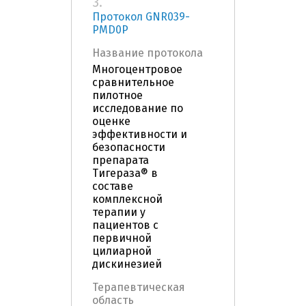
3.
Протокол GNR039-
PMD0P
Название протокола
Многоцентровое
сравнительное
пилотное
исследование по
оценке
эффективности и
безопасности
препарата
Тигераза® в
составе
комплексной
терапии у
пациентов с
первичной
цилиарной
дискинезией
Терапевтическая
область