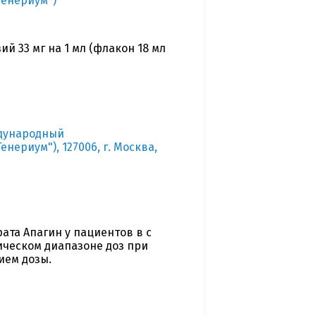
Генериум")
й 33 мг на 1 мл (флакон 18 мл
ждународный
ериум"), 127006, г. Москва,
та Апагин у пациентов в с
ческом диапазоне доз при
ием дозы.