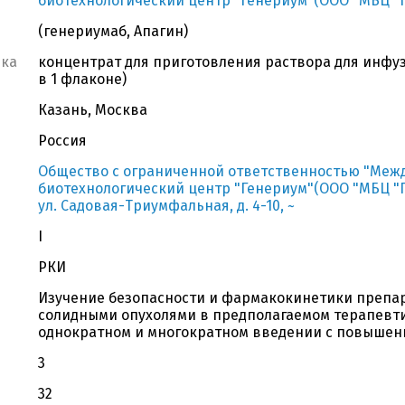
биотехнологический центр "Генериум"(ООО "МБЦ "
(генериумаб, Апагин)
вка
концентрат для приготовления раствора для инфузи
в 1 флаконе)
Казань, Москва
Россия
Общество с ограниченной ответственностью "Ме
биотехнологический центр "Генериум"(ООО "МБЦ "Ген
ул. Садовая-Триумфальная, д. 4-10, ~
I
РКИ
Изучение безопасности и фармакокинетики препара
солидными опухолями в предполагаемом терапевти
однократном и многократном введении с повышен
3
32