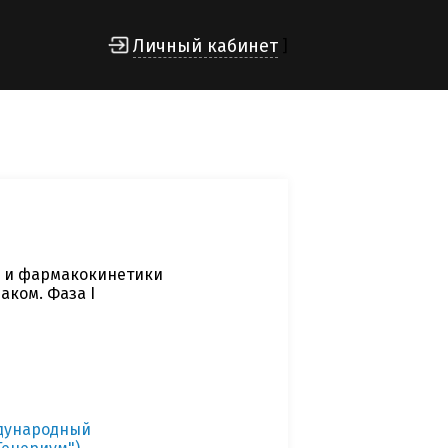
Личный кабинет
]
и и фармакокинетики
аком. Фаза I
ждународный