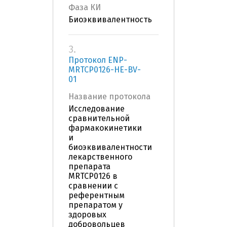
Фаза КИ
Биоэквивалентность
3.
Протокол ENP-
MRTCP0126-HE-BV-
01
Название протокола
Исследование
сравнительной
фармакокинетики
и
биоэквивалентности
лекарственного
препарата
MRTCP0126 в
сравнении с
референтным
препаратом у
здоровых
добровольцев