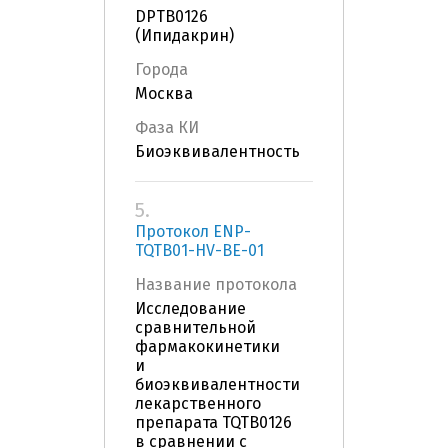
DPTB0126
(Ипидакрин)
Города
Москва
Фаза КИ
Биоэквивалентность
5.
Протокол ENP-
TQTB01-HV-BE-01
Название протокола
Исследование
сравнительной
фармакокинетики
и
биоэквивалентности
лекарственного
препарата TQTB0126
в сравнении с