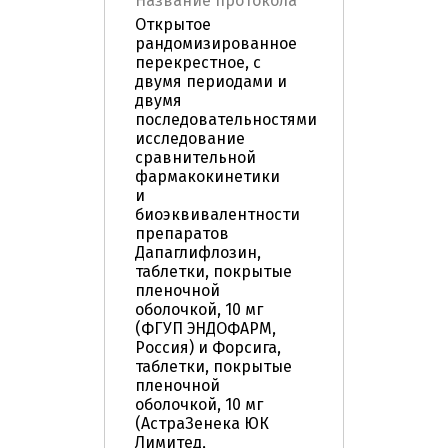
Название протокола
Открытое
рандомизированное
перекрестное, с
двумя периодами и
двумя
последовательностями
исследование
сравнительной
фармакокинетики
и
биоэквивалентности
препаратов
Дапаглифлозин,
таблетки, покрытые
пленочной
оболочкой, 10 мг
(ФГУП ЭНДОФАРМ,
Россия) и Форсига,
таблетки, покрытые
пленочной
оболочкой, 10 мг
(АстраЗенека ЮК
Лимитед,