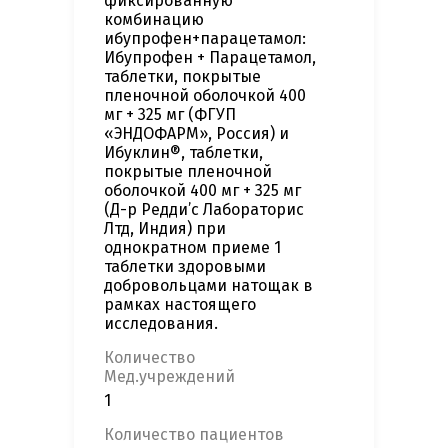
фиксированную
комбинацию
ибупрофен+парацетамол:
Ибупрофен + Парацетамол,
таблетки, покрытые
пленочной оболочкой 400
мг + 325 мг (ФГУП
«ЭНДОФАРМ», Россия) и
Ибуклин®, таблетки,
покрытые пленочной
оболочкой 400 мг + 325 мг
(Д-р Редди’с Лабораторис
Лтд, Индия) при
однократном приеме 1
таблетки здоровыми
добровольцами натощак в
рамках настоящего
исследования.
Количество
Мед.учреждений
1
Количество пациентов