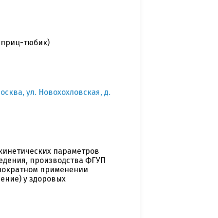
шприц-тюбик)
сква, ул. Новохохловская, д.
окинетических параметров
ведения, производства ФГУП
днократном применении
ение) у здоровых