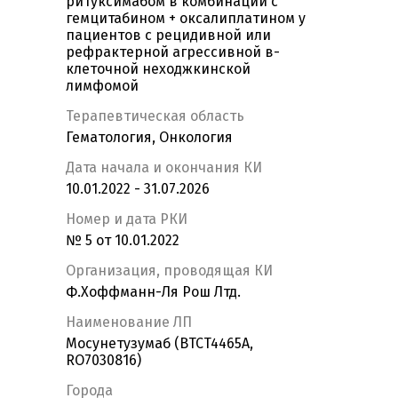
ритуксимабом в комбинации с
гемцитабином + оксалиплатином у
пациентов с рецидивной или
рефрактерной агрессивной в-
клеточной неходжкинской
лимфомой
Терапевтическая область
Гематология, Онкология
Дата начала и окончания КИ
10.01.2022 - 31.07.2026
Номер и дата РКИ
№ 5 от 10.01.2022
Организация, проводящая КИ
Ф.Хоффманн-Ля Рош Лтд.
Наименование ЛП
Мосунетузумаб (BTCT4465A,
RO7030816)
Города