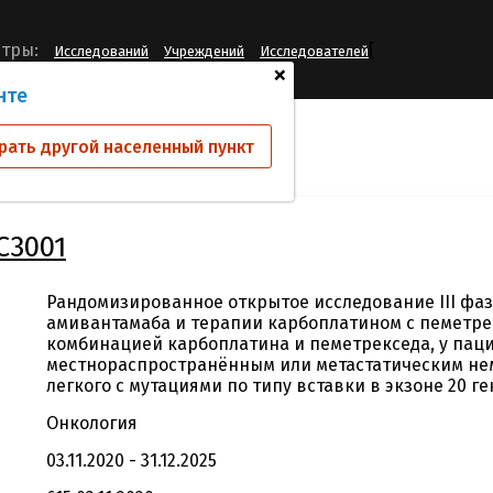
[
тры:
Исследований
Учреждений
Исследователей
+
нте
ий
61186372NSC3001
рать другой населенный пункт
C3001
Рандомизированное открытое исследование III фа
амивантамаба и терапии карбоплатином с пеметре
комбинацией карбоплатина и пеметрекседа, у паци
местнораспространённым или метастатическим н
легкого с мутациями по типу вставки в экзоне 20 ге
Онкология
03.11.2020 - 31.12.2025