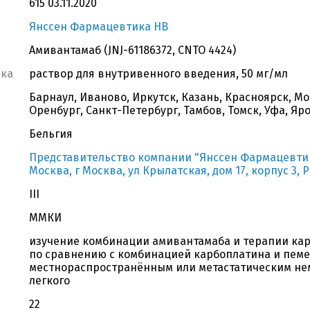
615 03.11.2020
Янссен Фармацевтика НВ
Амивантамаб (JNJ-61186372, CNTO 4424)
вка
раствор для внутривенного введения, 50 мг/мл
Барнаул, Иваново, Иркутск, Казань, Красноярск, М
Оренбург, Санкт-Петербург, Тамбов, Томск, Уфа, Яр
Бельгия
Представительство компании "Янссен Фармацевтика 
Москва, г Москва, ул Крылатская, дом 17, корпус 3, 
III
ММКИ
изучение комбинации амивантамаба и терапии кар
по сравнению с комбинацией карбоплатина и пемет
местнораспространённым или метастатическим н
легкого
22