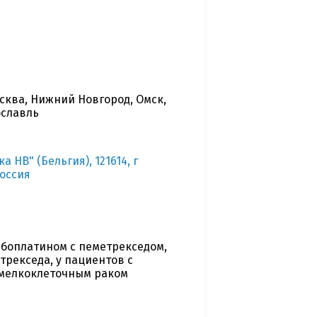
осква, Нижний Новгород, Омск,
ославль
НВ" (Бельгия), 121614, г
Россия
боплатином с пеметрекседом,
рекседа, у пациентов с
емелкоклеточным раком