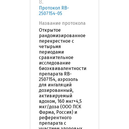
8.
Протокол RB-
2507154-05
Название протокола
Открытое
рандомизированное
перекрестное с
четырьмя
периодами
сравнительное
исследование
биоэквивалентности
препарата RB-
2507154, аэрозоль
для ингаляций
дозированный,
активируемый
вдохом, 160 мкг+4,5
мкг/доза (ООО ПСК
Фарма, Россия) и
референтного
препарата с
участием здоровых