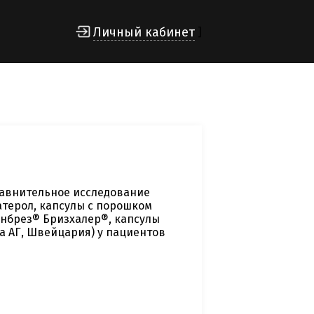
Личный кабинет
]
равнительное исследование
терол, капсулы с порошком
 Онбрез® Бризхалер®, капсулы
а АГ, Швейцария) у пациентов