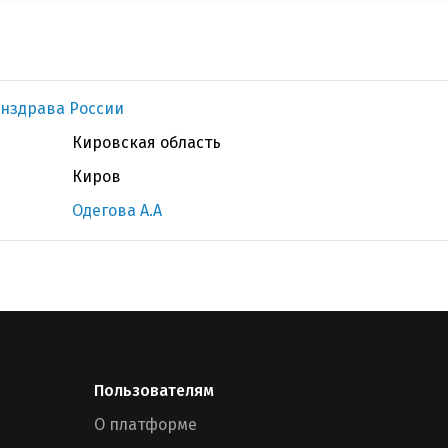
нздрава России
Кировская область
Киров
Одегова А.А
Пользователям
О платформе