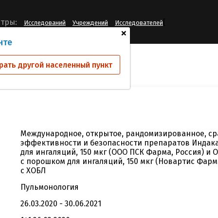
[
тры:
Исследований
Учреждений
Исследователей
+
нте
ий
IND-5/19
рать другой населенный пункт
Международное, открытое, рандомизированное, с
эффективности и безопасности препаратов Индака
для ингаляций, 150 мкг (ООО ПСК Фарма, Россия) и
с порошком для ингаляций, 150 мкг (Новартис Фарм
с ХОБЛ
Пульмонология
26.03.2020 - 30.06.2021