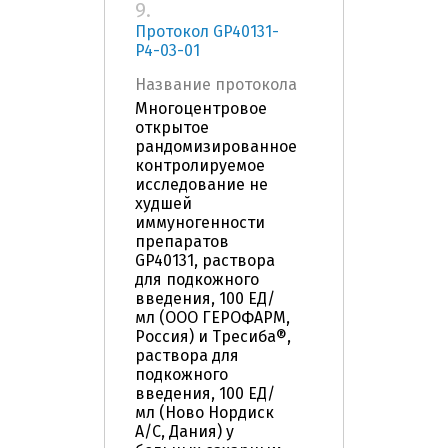
9.
Протокол GP40131-
P4-03-01
Название протокола
Многоцентровое
открытое
рандомизированное
контролируемое
исследование не
худшей
иммуногенности
препаратов
GP40131, раствора
для подкожного
введения, 100 ЕД/
мл (ООО ГЕРОФАРМ,
Россия) и Тресиба®,
раствора для
подкожного
введения, 100 ЕД/
мл (Ново Нордиск
А/С, Дания) у