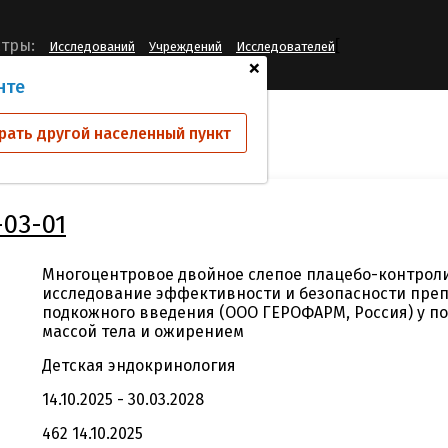
[
тры:
Исследований
Учреждений
Исследователей
+
нте
ий
GP30931-P4-03-01
рать другой населенный пункт
-03-01
Многоцентровое двойное слепое плацебо-контро
исследование эффективности и безопасности препа
подкожного введения (ООО ГЕРОФАРМ, Россия) у п
массой тела и ожирением
Детская эндокринология
14.10.2025 - 30.03.2028
462 14.10.2025