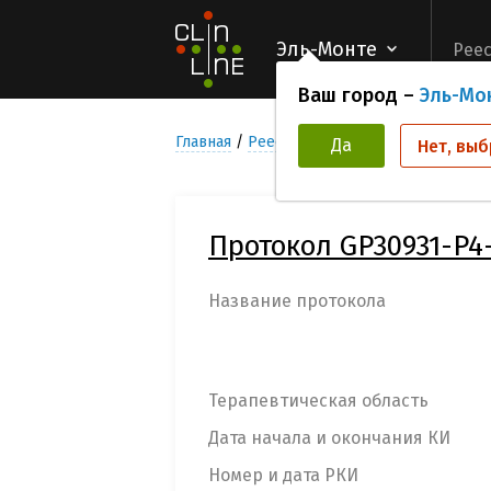
Эль-Монте
Реес
Ваш город –
Эль-Мо
Главная
Реестр Клинических исследован
Да
Нет, выб
Протокол GP30931-P4
Название протокола
Терапевтическая область
Дата начала и окончания КИ
Номер и дата РКИ