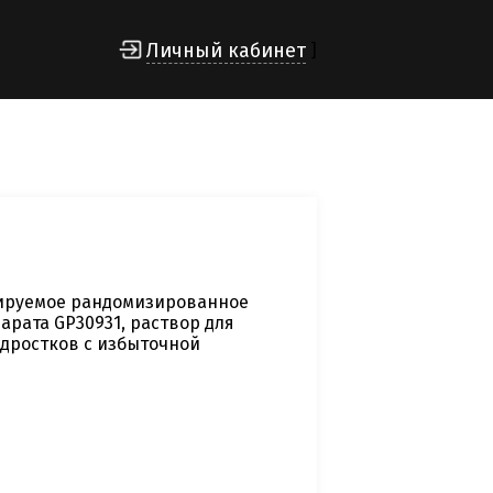
Личный кабинет
]
лируемое рандомизированное
рата GP30931, раствор для
одростков с избыточной