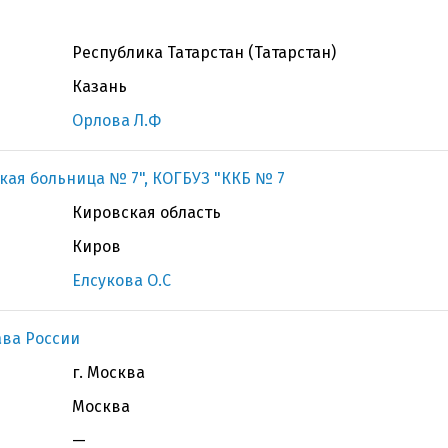
Республика Татарстан (Татарстан)
Казань
Орлова Л.Ф
ая больница № 7", КОГБУЗ "ККБ № 7
Кировская область
Киров
Елсукова О.С
ва России
г. Москва
Москва
—