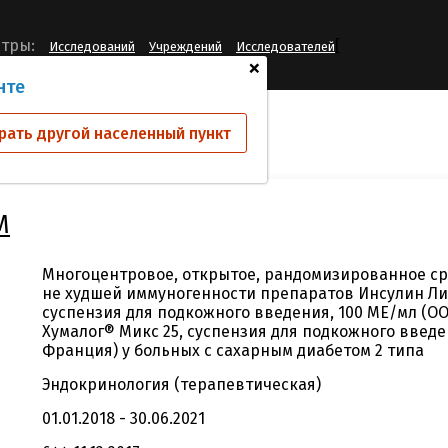
[
тры:
Исследований
Учреждений
Исследователей
+
нте
ий
LISPRO25-IM
рать другой населенный пункт
M
Многоцентровое, открытое, рандомизированное с
не худшей иммуногенности препаратов Инсулин Ли
суспензия для подкожного введения, 100 МЕ/мл (О
Хумалог® Микс 25, суспензия для подкожного введе
Франция) у больных с сахарным диабетом 2 типа
Эндокринология (терапевтическая)
01.01.2018 - 30.06.2021