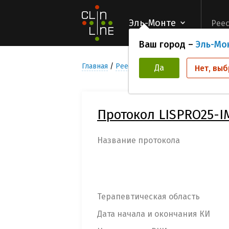
Эль-Монте
Реес
Ваш город –
Эль-Мо
Главная
Реестр Клинических исследован
Да
Нет, выб
Протокол LISPRO25-I
Название протокола
Терапевтическая область
Дата начала и окончания КИ