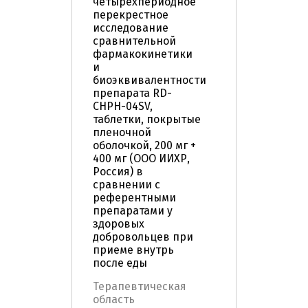
четырехпериодное
перекрестное
исследование
сравнительной
фармакокинетики
и
биоэквивалентности
препарата RD-
CHPH-04SV,
таблетки, покрытые
пленочной
оболочкой, 200 мг +
400 мг (ООО ИИХР,
Россия) в
сравнении с
референтными
препаратами у
здоровых
добровольцев при
приеме внутрь
после еды
Терапевтическая
область