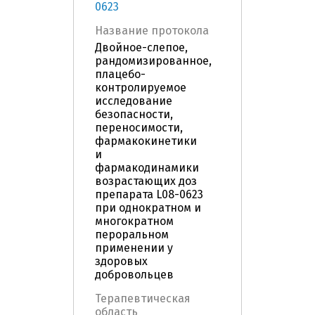
0623
Название протокола
Двойное-слепое,
рандомизированное,
плацебо-
контролируемое
исследование
безопасности,
переносимости,
фармакокинетики
и
фармакодинамики
возрастающих доз
препарата L08-0623
при однократном и
многократном
пероральном
применении у
здоровых
добровольцев
Терапевтическая
область