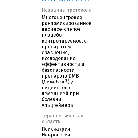
Название протокола
Многоцентровое
рандомизированное
двойное-слепое
плацебо-
контролируемое, с
препаратом
сравнения,
исследование
эффективности и
безопасности
препарата DMB-I
(Димебон®) у
пациентов с
деменцией при
болезни
Альцгеймера
Терапевтическая
область
Психиатрия,
Неврология