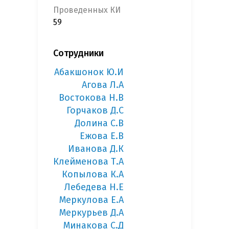
Проведенных КИ
59
Сотрудники
Абакшонок Ю.И
Агова Л.А
Востокова Н.В
Горчаков Д.С
Долина С.В
Ежова Е.В
Иванова Д.К
Клейменова Т.А
Копылова К.А
Лебедева Н.Е
Меркулова Е.А
Меркурьев Д.А
Минакова С.Д