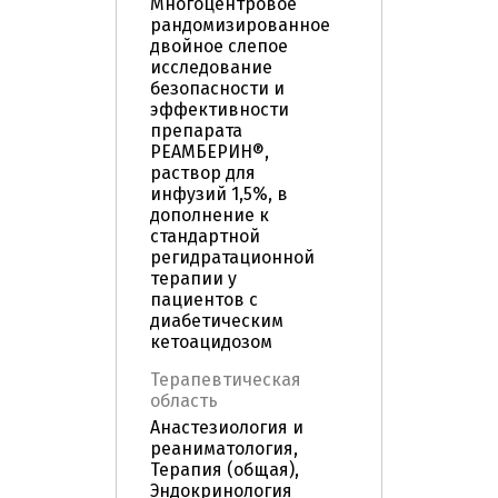
Многоцентровое
рандомизированное
двойное слепое
исследование
безопасности и
эффективности
препарата
РЕАМБЕРИН®,
раствор для
инфузий 1,5%, в
дополнение к
стандартной
регидратационной
терапии у
пациентов с
диабетическим
кетоацидозом
Терапевтическая
область
Анастезиология и
реаниматология,
Терапия (общая),
Эндокринология