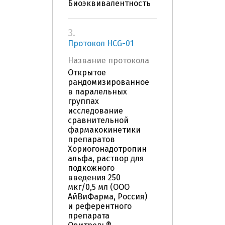
Биоэквивалентность
3.
Протокол HCG-01
Название протокола
Открытое
рандомизированное
в паралельных
группах
исследование
сравнительной
фармакокинетики
препаратов
Хориогонадотропин
альфа, раствор для
подкожного
введения 250
мкг/0,5 мл (ООО
АйВиФарма, Россия)
и референтного
препарата