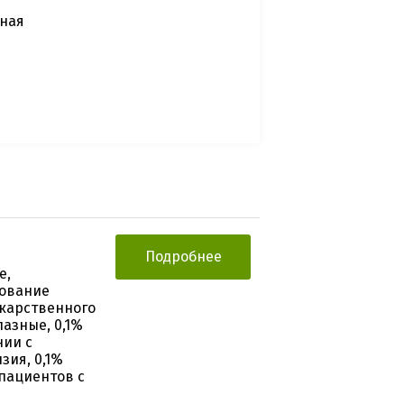
ьная
Подробнее
е,
дование
карственного
лазные, 0,1%
нии с
зия, 0,1%
 пациентов с