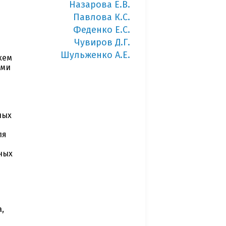
Назарова Е.В.
Павлова К.С.
Феденко Е.С.
Чувиров Д.Г.
Шульженко А.Е.
хем
ыми
ных
ля
ных
,