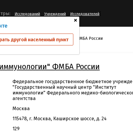
[
тры:
Исследований
Учреждений
Исследователей
+
нте
й
ФГБУ "ГНЦ Институт иммунологии" ФМБА России
рать другой населенный пункт
 иммунологии" ФМБА России
Федеральное государственное бюджетное учрежде
"Государственный научный центр "Институт
иммунологии" Федерального медико-биологическо
агентства
Москва
115478, г. Москва, Каширское шоссе, д. 24
129