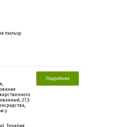
на пыльцу
Подробнее
е,
дование
карственного
ованный, 27,5
ексредства,
м у
), Терапия