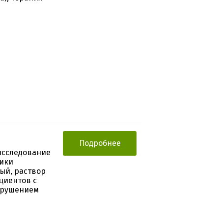
Подробнее
исследование
тики
ый, раствор
ациентов с
арушением