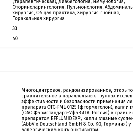
(терапевтическая), Диабетология, Иммунология,
Оториноларингология, Пульмонология, Абдоминал
хирургия, Общая практика, Хирургия гнойная,
Торакальная хирургия
33
40
Многоцентровое, рандомизированное, открыто
сравнительное в параллельных группах иссле
эффективности и безопасности применения ле
препарата OTC-FML-0125 (фторметолон), капли г
(ОАО Фармстандарт-УфаВИТА, Россия) в сравне
препаратом EFFLUMIDEX®, капли глазные суспен
(AbbVie Deutschland GmbH & Co. KG, Германия) у
аллергическим конъюнктивитом.