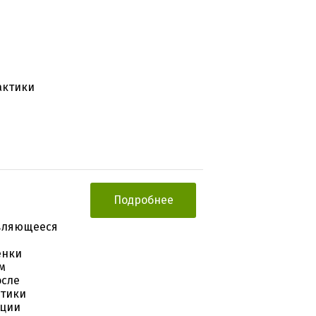
актики
Подробнее
являющееся
енки
м
осле
ктики
кции