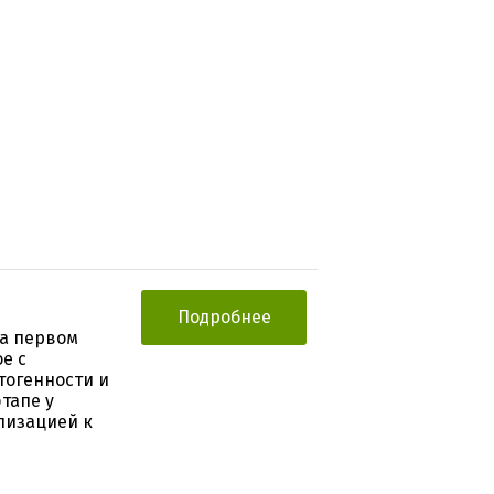
Подробнее
на первом
е с
тогенности и
тапе у
лизацией к