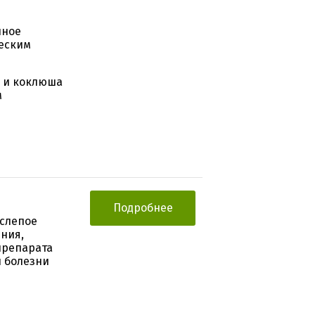
нное
еским
а и коклюша
м
Подробнее
слепое
ния,
препарата
и болезни