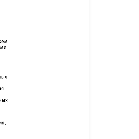
хем
ыми
ных
ля
ных
ия,