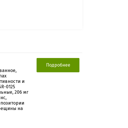
Подробнее
ванное,
пах
тивности и
SR-0125
ьные, 206 мг
нс,
ппозитории
трещины на