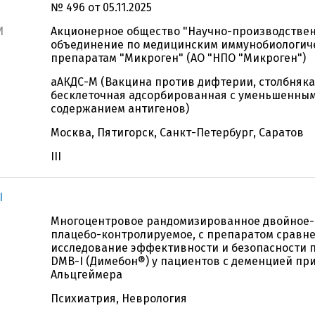
№ 496 от 05.11.2025
И
Акционерное общество "Научно-производстве
объединение по медицинским иммунобиологич
препаратам "Микроген" (АО "НПО "Микроген")
аАКДС-М (Вакцина против дифтерии, столбняк
бесклеточная адсорбированная с уменьшенны
содержанием антигенов)
Москва, Пятигорск, Санкт-Петербург, Саратов
III
I
Многоцентровое рандомизированное двойное-
плацебо-контролируемое, с препаратом сравне
исследование эффективности и безопасности 
DMB-I (Димебон®) у пациентов с деменцией пр
Альцгеймера
Психиатрия, Неврология