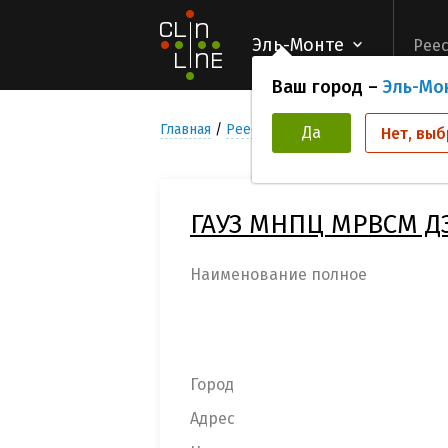
Эль-Монте
Реес
Ваш город –
Эль-Мо
Главная
Реестр Медицинских учреждени
Да
Нет, выб
ГАУЗ МНПЦ МРВСМ Д
Наименование полное
Город
Адрес