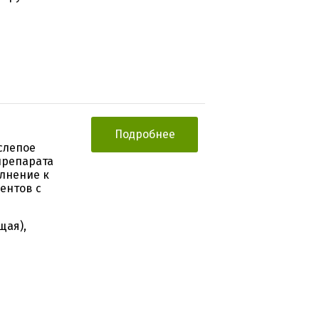
Подробнее
слепое
препарата
олнение к
ентов с
щая),