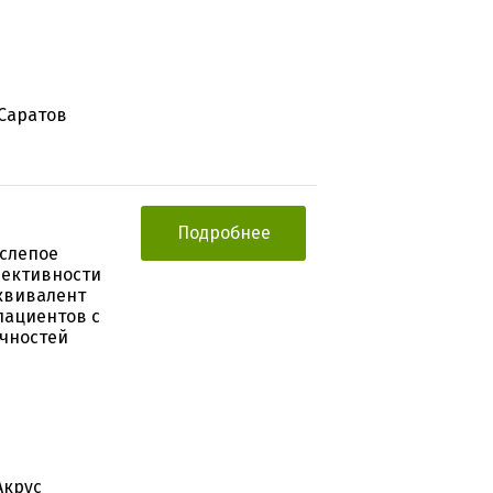
 Саратов
Подробнее
слепое
фективности
квивалент
пациентов с
чностей
Акрус