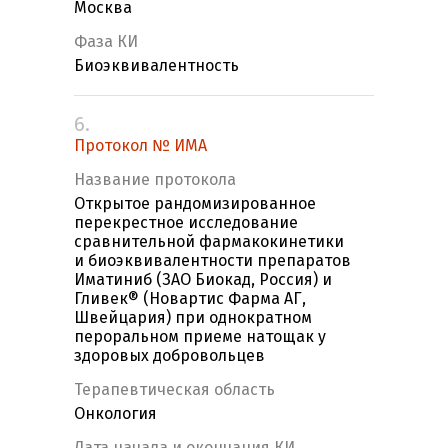
Москва
Фаза КИ
Биоэквивалентность
6.
Протокол № ИМА
Название протокола
Открытое рандомизированное
перекрестное исследование
сравнительной фармакокинетики
и биоэквивалентности препаратов
Иматиниб (ЗАО Биокад, Россия) и
Гливек® (Новартис Фарма АГ,
Швейцария) при однократном
пероральном приеме натощак у
здоровых добровольцев
Терапевтическая область
Онкология
Дата начала и окончания КИ