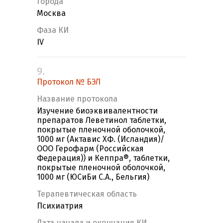
Города
Москва
Фаза КИ
IV
9.
Протокол № БЭЛ
Название протокола
Изучение биоэквивалентности
препаратов Леветинол таблетки,
покрытые пленочной оболочкой,
1000 мг (Актавис ХФ. (Исландия)/
ООО Герофарм (Российская
Федерация)) и Кеппра®, таблетки,
покрытые пленочной оболочкой,
1000 мг (ЮСиБи С.А., Бельгия)
Терапевтическая область
Психиатрия
Дата начала и окончания КИ