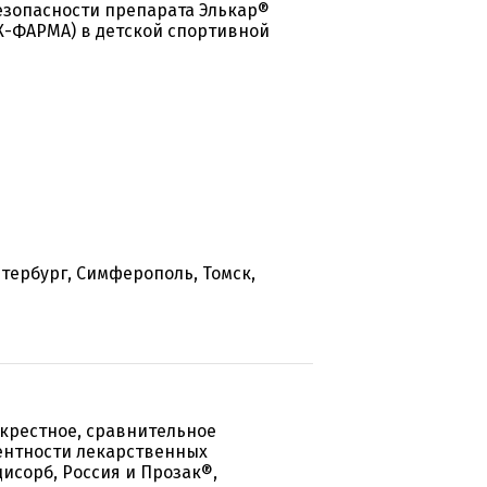
езопасности препарата Элькар®
ИК-ФАРМА) в детской спортивной
етербург, Симферополь, Томск,
екрестное, сравнительное
ентности лекарственных
исорб, Россия и Прозак®,