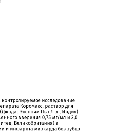
я
, контролируемое исследование
епарата Коромакс, раствор для
(Джодас Экспоим Пвт Лтд., Индия)
нного введения 0,75 мг/мл и 2,0
итед, Великобритания) в
и и инфаркта миокарда без зубца