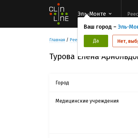
Эль-Монте
Реес
Ваш город –
Эль-Мо
Главная
Реестр Исследователей
Турова
Да
Нет, выб
Турова Елена Арнольдо
Город
Медицинские учреждения