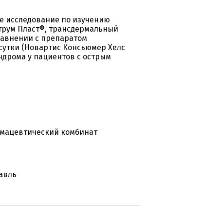
е исследование по изучению
трум Пласт®, трансдермальный
сравнении с препаратом
сутки (Новартис Консьюмер Хелс
индрома у пациентов с острым
мацевтический комбинат
лавль