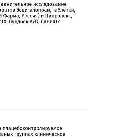
равнительное исследование
ратов Эсциталопрам, таблетки,
И Фарма, Россия) и Ципралекс,
(Х. Лундбек А/О, Дания) с
е плацебоконтролируемое
ьных группах клиническое