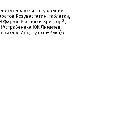
равнительное исследование
атов Розувастатин, таблетки,
И Фарма, Россия) и Крестор®,
 (АстраЗенека ЮК Лимитед,
тикалс Инк, Пуэрто-Рико) с