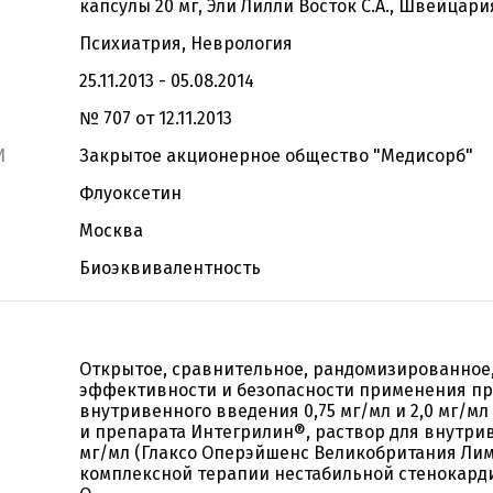
капсулы 20 мг, Эли Лилли Восток С.А., Швейцари
Психиатрия, Неврология
25.11.2013 - 05.08.2014
№ 707 от 12.11.2013
И
Закрытое акционерное общество "Медисорб"
Флуоксетин
Москва
Биоэквивалентность
Открытое, сравнительное, рандомизированное
эффективности и безопасности применения пр
внутривенного введения 0,75 мг/мл и 2,0 мг/мл 
и препарата Интегрилин®, раствор для внутриве
мг/мл (Глаксо Оперэйшенс Великобритания Лим
комплексной терапии нестабильной стенокарди